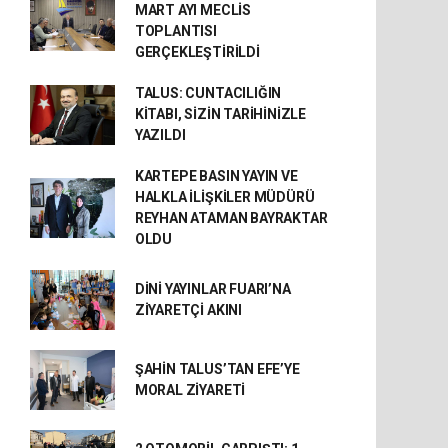
MART AYI MECLİS
TOPLANTISI
GERÇEKLEŞTİRİLDİ
TALUS: CUNTACILIĞIN
KİTABI, SİZİN TARİHİNİZLE
YAZILDI
KARTEPE BASIN YAYIN VE
HALKLA İLİŞKİLER MÜDÜRÜ
REYHAN ATAMAN BAYRAKTAR
OLDU
DİNİ YAYINLAR FUARI’NA
ZİYARETÇİ AKINI
ŞAHİN TALUS’TAN EFE’YE
MORAL ZİYARETİ