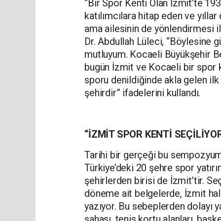
“Bir Spor Kenti Olan İzmit’te 1936
katılımcılara hitap eden ve yıl
ama ailesinin de yönlendirmesi ile
Dr. Abdullah Lüleci, “Böylesine
mutluyum. Kocaeli Büyükşehir B
bugün İzmit ve Kocaeli bir spor ke
sporu denildiğinde akla gelen ilk 
şehirdir” ifadelerini kullandı.
“İZMİT SPOR KENTİ SEÇİLİYO
Tarihi bir gerçeği bu sempozyumd
Türkiye’deki 20 şehre spor yatırım
şehirlerden birisi de İzmit’tir. S
döneme ait belgelerde, İzmit halk
yazıyor. Bu sebeplerden dolayı yat
sahası, tenis kortu alanları, bask