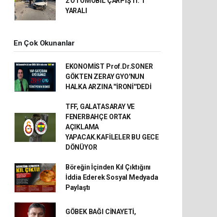
2 OTOMOBİL ÇARPIŞTI: 1
YARALI
En Çok Okunanlar
EKONOMİST Prof.Dr.SONER
GÖKTEN ZERAY GYO'NUN
HALKA ARZINA ''İRONİ''DEDİ
TFF, GALATASARAY VE
FENERBAHÇE ORTAK
AÇIKLAMA
YAPACAK.KAFİLELER BU GECE
DÖNÜYOR
Böreğin İçinden Kıl Çıktığını
İddia Ederek Sosyal Medyada
Paylaştı
GÖBEK BAĞI CİNAYETİ,