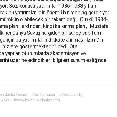
uyor. Söz konusu yatırımlar 1936-1938 yılları
ncak bu yatırımlar için önemli bir meblağ gerekiyor.
ümkün olabilecek bir rakam değil. Çünkü 1934-
ınma planı, ardından ikinci kalkınma planı, Mustafa
 İkinci Dünya Savaşına giden bir süreç var. Tüm
e için bu yatırımların dikkate alınması, İzmit’in
nu bizlere göstermektedir” dedi. Öte
da yapılan oturumlarda akademisyen ve
arihi üzerine edindikleri bilgileri sunum eşliğinde
on dakika Kocaeli
#Kocaeli haber
#Kocaeli valiliği
i kaza
#www.kocaeliyenihaber.com