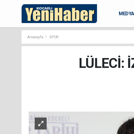
MEDY
KARAM
Anasayfa
SPOR
LÜLECİ: 