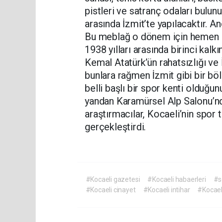
pistleri ve satranç odaları bulun
arasında İzmit’te yapılacaktır. A
Bu meblağ o dönem için hemen m
1938 yılları arasında birinci kalk
Kemal Atatürk’ün rahatsızlığı ve
bunlara rağmen İzmit gibi bir bölg
belli başlı bir spor kenti olduğu
yandan Karamürsel Alp Salonu’n
araştırmacılar, Kocaeli’nin spor t
gerçekleştirdi.
#Kocaeli gazetesi
#Kocaeli habaerleri
#s
#Kocaeli cinayet
#Kocaeli intihar
#Kocael