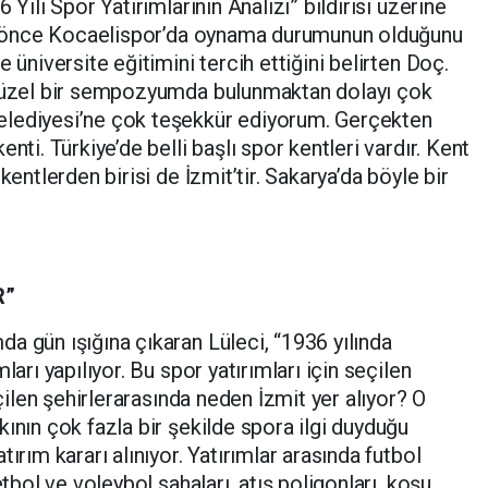
 Yılı Spor Yatırımlarının Analizi” bildirisi üzerine
lar önce Kocaelispor’da oynama durumunun olduğunu
 üniversite eğitimini tercih ettiğini belirten Doç.
 güzel bir sempozyumda bulunmaktan dolayı çok
elediyesi’ne çok teşekkür ediyorum. Gerçekten
nti. Türkiye’de belli başlı spor kentleri vardır. Kent
kentlerden birisi de İzmit’tir. Sakarya’da böyle bir
R”
a gün ışığına çıkaran Lüleci, “1936 yılında
ları yapılıyor. Bu spor yatırımları için seçilen
eçilen şehirlerarasında neden İzmit yer alıyor? O
ının çok fazla bir şekilde spora ilgi duyduğu
ırım kararı alınıyor. Yatırımlar arasında futbol
etbol ve voleybol sahaları, atış poligonları, koşu