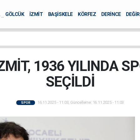
A
GÖLCÜK
İZMİT
BAŞİSKELE
KÖRFEZ
DERİNCE
DEĞİ
ÜRSEL
İZMİT, 1936 YILINDA S
SEÇİLDİ
16.11.2025 - 11:03, Güncelleme: 16.11.2025 - 11:03
SPOR