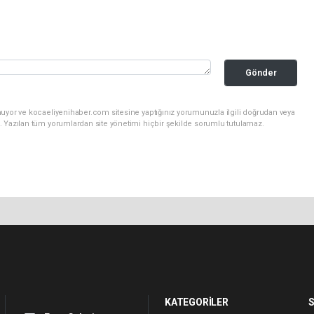
Gönder
nuyor ve kocaeliyenihaber.com sitesine yaptığınız yorumunuzla ilgili doğrudan veya
. Yazılan tüm yorumlardan site yönetimi hiçbir şekilde sorumlu tutulamaz.
KATEGORİLER
S