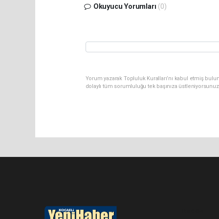
Okuyucu Yorumları
(0)
Yorum yazarak Topluluk Kuralları’nı kabul etmiş bulu
dolaylı tüm sorumluluğu tek başınıza üstleniyorsunuz
Pro-0.054