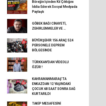
Böreğin İçinden Kıl Çıktığını
İddia Ederek Sosyal Medyada
Paylaştı
GÖBEK BAĞI CİNAYETİ,
ZEHİRLENMELER VE …
BÜYÜKŞEHİR 156 ARAÇ 524
PERSONELE DEPREM
BÖLGESİNDE
TÜRKKAN'DAN VİDEOLU
ÖZÜR !
KAHRAMANMARAŞ’TA
ENKAZDAN 12 YAŞINDAKİ
ÇOCUK 68 SAAT SONRA SAĞ
KURTARILDI
TAKİP MESAFESİNİ