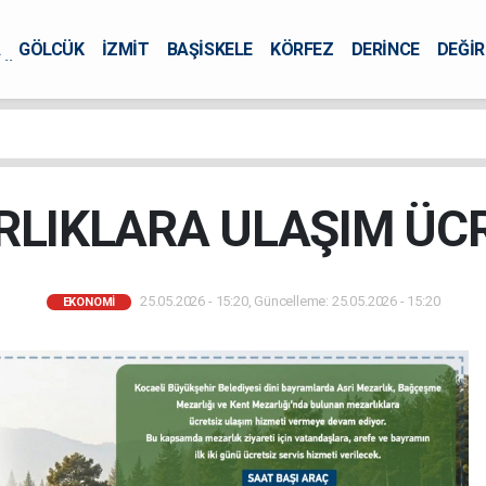
A
GÖLCÜK
İZMİT
BAŞİSKELE
KÖRFEZ
DERİNCE
DEĞİ
ÜRSEL
LIKLARA ULAŞIM ÜC
25.05.2026 - 15:20, Güncelleme: 25.05.2026 - 15:20
EKONOMİ