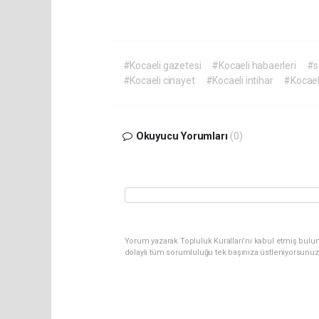
#Kocaeli gazetesi
#Kocaeli habaerleri
#s
#Kocaeli cinayet
#Kocaeli intihar
#Kocael
Okuyucu Yorumları
(0)
Yorum yazarak Topluluk Kuralları’nı kabul etmiş bulu
dolaylı tüm sorumluluğu tek başınıza üstleniyorsunuz