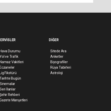
ERVİSLER
DİĞER
Hava Durumu
Sitede Ara
Yol ve Trafik
Anketler
Namaz Vakitleri
Biyografiler
Eczaneler
Rüya Tabirleri
Lig Fikstürü
Astroloji
Tarihte Bugün
Sinemalar
Seri İlanlar
Şehir Rehberi
Gazete Manşetleri