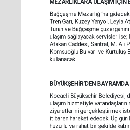
MEZARLIKLARA ULAŞIM İÇİN
Bağçeşme Mezarlığı’na gidecek va
Tren Garı, Kuzey Yanyol, Leyla A
Turan ve Bağçeşme güzergahını t
ulaşım sağlayacak servisler ise; 
Atakan Caddesi, Santral, M. Ali P
Komsuoğlu Bulvarı ve Kurtuluş B
kullanacak.
BÜYÜKŞEHİR’DEN BAYRAMDA
Kocaeli Büyükşehir Belediyesi, d
ulaşım hizmetiyle vatandaşların m
ziyaretlerini gerçekleştirmek ist
itibaren hareket edecek. Üç gün
huzurlu ve rahat bir şekilde kabi