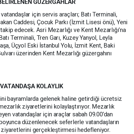
 BELİRLENEN GÜZERGAHLAR
tandaşlar için servis araçları; Batı Terminali,
takan Caddesi, Çocuk Parkı (İzmit Lisesi önü), Yeni
akip edecek. Asri Mezarlığı ve Kent Mezarlığı’na
Batı Terminali, Tren Garı, Kuzey Yanyol, Leyla
aşa, Üçyol Eski İstanbul Yolu, İzmit Kent, Baki
ulvarı üzerinden Kent Mezarlığı güzergahını
 VATANDAŞA KOLAYLIK
ini bayramlarda gelenek haline getirdiği ücretsiz
ezarlık ziyaretlerini kolaylaştırıyor. Mezarlık
eyen vatandaşlar için araçlar sabah 09.00’dan
 boyunca düzenlenecek seferlerle vatandaşların
r ziyaretlerini gerçekleştirmesi hedefleniyor.