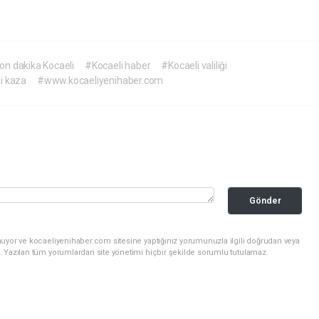
on dakika Kocaeli
#Kocaeli haber
#Kocaeli valiliği
i kaza
#www.kocaeliyenihaber.com
Gönder
nuyor ve kocaeliyenihaber.com sitesine yaptığınız yorumunuzla ilgili doğrudan veya
. Yazılan tüm yorumlardan site yönetimi hiçbir şekilde sorumlu tutulamaz.