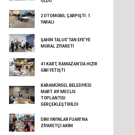
OLDU
2 OTOMOBİL ÇARPIŞTI: 1
YARALI
ŞAHİN TALUS’TAN EFE’YE
MORAL ZİYARETİ
41 KART, RAMAZAN’DA HIZIR
GİBİ YETİŞTİ
KARAMÜRSEL BELEDİYESİ
MART AYI MECLİS
TOPLANTISI
GERÇEKLEŞTİRİLDİ
DİNİ YAYINLAR FUARI’NA
ZİYARETÇİ AKINI