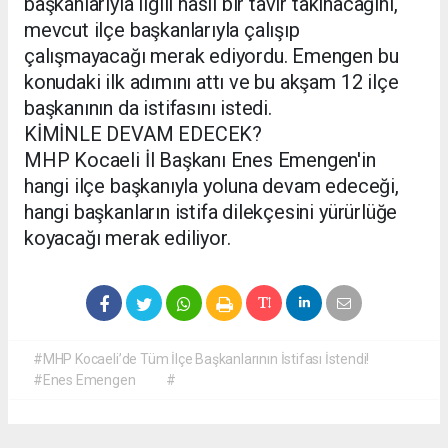
başkanlarıyla ilgili nasıl bir tavır takınacağını,
mevcut ilçe başkanlarıyla çalışıp
çalışmayacağı merak ediyordu. Emengen bu
konudaki ilk adımını attı ve bu akşam 12 ilçe
başkanının da istifasını istedi.
KİMİNLE DEVAM EDECEK?
MHP Kocaeli İl Başkanı Enes Emengen'in
hangi ilçe başkanıyla yoluna devam edeceği,
hangi başkanların istifa dilekçesini yürürlüğe
koyacağı merak ediliyor.
#MHP Kocaeli’de Tüm İlçe Başkanlarının İstifası İstendi!
#Enes Emengen
#