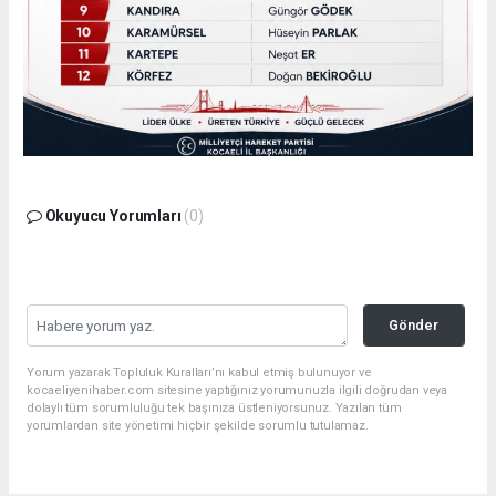
Okuyucu Yorumları
(0)
Gönder
Yorum yazarak Topluluk Kuralları’nı kabul etmiş bulunuyor ve
kocaeliyenihaber.com sitesine yaptığınız yorumunuzla ilgili doğrudan veya
dolaylı tüm sorumluluğu tek başınıza üstleniyorsunuz. Yazılan tüm
yorumlardan site yönetimi hiçbir şekilde sorumlu tutulamaz.