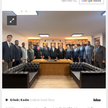
ABONE OL
Erkek
|
Kadın
(Haberi Sesli Oku)