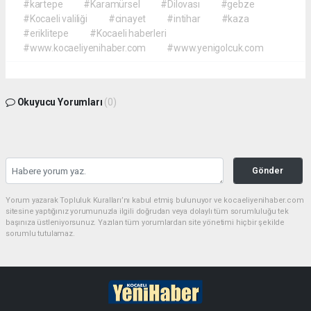
#kartepe
#Karamürsel
#Dilovası
#gebze
#Kocaeli valiliği
#cinayet
#intihar
#kaza
#eriklitepe
#Kocaeli haberleri
#www.kocaeliyenihaber.com
#www.yenigolcuk.com
Okuyucu Yorumları
(0)
Gönder
Yorum yazarak Topluluk Kuralları’nı kabul etmiş bulunuyor ve kocaeliyenihaber.com
sitesine yaptığınız yorumunuzla ilgili doğrudan veya dolaylı tüm sorumluluğu tek
başınıza üstleniyorsunuz. Yazılan tüm yorumlardan site yönetimi hiçbir şekilde
sorumlu tutulamaz.