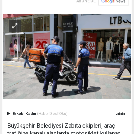
ABONE OL
Erkek
|
Kadın
(Haberi Sesli Oku)
Büyükşehir Belediyesi Zabıta ekipleri, araç
trafiğine kapalı alanlarda motosiklet kullanan