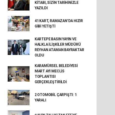
KİTABI, SİZİN TARİHİNİZLE
YAZILDI
41 KART, RAMAZAN’DA HIZIR
GİBİ YETİŞTİ
KARTEPE BASIN YAYIN VE
HALKLA İLİŞKİLER MÜDÜRÜ
REYHAN ATAMAN BAYRAKTAR
OLDU
KARAMÜRSEL BELEDİYESİ
MART AYI MECLİS
TOPLANTISI
GERÇEKLEŞTİRİLDİ
2 OTOMOBİL ÇARPIŞTI: 1
YARALI