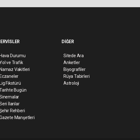
ERVİSLER
DİĞER
Hava Durumu
Sitede Ara
Yol ve Trafik
Anketler
Namaz Vakitleri
Biyografiler
Eczaneler
Rüya Tabirleri
Lig Fikstürü
Astroloji
Tarihte Bugün
Sinemalar
Seri İlanlar
Şehir Rehberi
Gazete Manşetleri