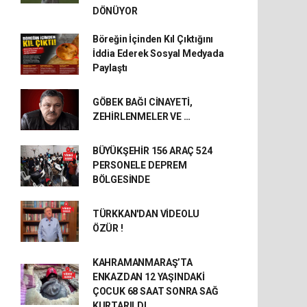
DÖNÜYOR
Böreğin İçinden Kıl Çıktığını
İddia Ederek Sosyal Medyada
Paylaştı
GÖBEK BAĞI CİNAYETİ,
ZEHİRLENMELER VE …
BÜYÜKŞEHİR 156 ARAÇ 524
PERSONELE DEPREM
BÖLGESİNDE
TÜRKKAN'DAN VİDEOLU
ÖZÜR !
KAHRAMANMARAŞ’TA
ENKAZDAN 12 YAŞINDAKİ
ÇOCUK 68 SAAT SONRA SAĞ
KURTARILDI