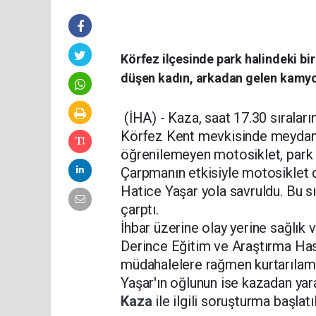
Körfez ilçesinde park halindeki bi
düşen kadın, arkadan gelen kamyo
(İHA) - Kaza, saat 17.30 sırala
Körfez Kent mevkisinde meydana 
öğrenilemeyen motosiklet, park ha
Çarpmanın etkisiyle motosiklet d
Hatice Yaşar yola savruldu. Bu s
çarptı.
İhbar üzerine olay yerine sağlık v
Derince Eğitim ve Araştırma Hast
müdahalelere rağmen kurtarılama
Yaşar'ın oğlunun ise kazadan yar
Kaza
ile ilgili soruşturma başlatıl