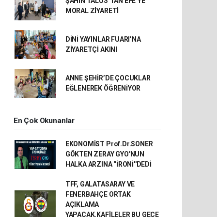
ŞAHİN TALUS’TAN EFE’YE
MORAL ZİYARETİ
DİNİ YAYINLAR FUARI’NA
ZİYARETÇİ AKINI
ANNE ŞEHİR’DE ÇOCUKLAR
EĞLENEREK ÖĞRENİYOR
En Çok Okunanlar
EKONOMİST Prof.Dr.SONER
GÖKTEN ZERAY GYO'NUN
HALKA ARZINA ''İRONİ''DEDİ
TFF, GALATASARAY VE
FENERBAHÇE ORTAK
AÇIKLAMA
YAPACAK.KAFİLELER BU GECE