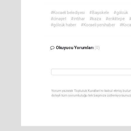
#Kocaeli belediyesi
#Başiskele
#gölcük
#cinayet
#intihar
#kaza
#eriklitepe
#gölcük haber
#Kocaeli yenihaber
#Kocae
Okuyucu Yorumları
(0)
Yorum yazarak Topluluk Kuralları’nı kabul etmiş bulu
dolaylı tüm sorumluluğu tek başınıza üstleniyorsunuz