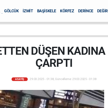
A
GÖLCÜK
İZMİT
BAŞİSKELE
KÖRFEZ
DERİNCE
DEĞİ
ÜRSEL
ETTEN DÜŞEN KADINA
ÇARPTI
29.03.2025 - 01:38, Güncelleme: 29.03.2025 - 01:38
ASAYİŞ