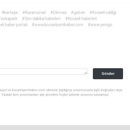
#kartepe
#Karamürsel
#Dilovası
#gebze
#Kocaeli valiliği
#sekapark
#Son dakika haberleri
#Kocaeli haberleri
li haber portalı
#www.kocaeliyenihaber.com
#www.yenigo
Gönder
nuyor ve kocaeliyenihaber.com sitesine yaptığınız yorumunuzla ilgili doğrudan veya
. Yazılan tüm yorumlardan site yönetimi hiçbir şekilde sorumlu tutulamaz.