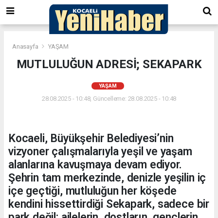
Anasayfa
YAŞAM
MUTLULUĞUN ADRESİ; SEKAPARK
YAŞAM
28.08.2025 - 10:48, Güncelleme: 28.08.2025 - 10:48
Kocaeli, Büyükşehir Belediyesi’nin
vizyoner çalışmalarıyla yeşil ve yaşam
alanlarına kavuşmaya devam ediyor.
Şehrin tam merkezinde, denizle yeşilin iç
içe geçtiği, mutluluğun her köşede
kendini hissettirdiği Sekapark, sadece bir
park değil; ailelerin, dostların, gençlerin,