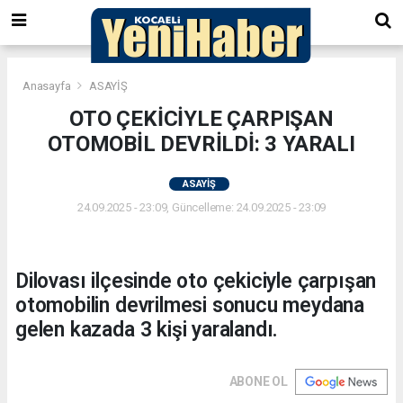
Anasayfa
ASAYİŞ
OTO ÇEKİCİYLE ÇARPIŞAN
OTOMOBİL DEVRİLDİ: 3 YARALI
ASAYİŞ
24.09.2025 - 23:09, Güncelleme: 24.09.2025 - 23:09
Dilovası ilçesinde oto çekiciyle çarpışan
otomobilin devrilmesi sonucu meydana
gelen kazada 3 kişi yaralandı.
ABONE OL