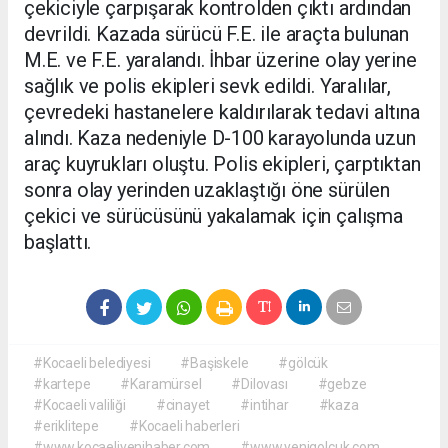
çekiciyle çarpışarak kontrolden çıktı ardından
devrildi. Kazada sürücü F.E. ile araçta bulunan
M.E. ve F.E. yaralandı. İhbar üzerine olay yerine
sağlık ve polis ekipleri sevk edildi. Yaralılar,
çevredeki hastanelere kaldırılarak tedavi altına
alındı. Kaza nedeniyle D-100 karayolunda uzun
araç kuyrukları oluştu. Polis ekipleri, çarptıktan
sonra olay yerinden uzaklaştığı öne sürülen
çekici ve sürücüsünü yakalamak için çalışma
başlattı.
#Kocaeli belediyesi
#Başiskele
#gölcük
#kartepe
#Karamürsel
#Dilovası
#gebze
#Kocaeli valiliği
#cinayet
#intihar
#kaza
#eriklitepe
#Kocaeli haberleri
#www.kocaeliyenihaber.com
#www.yenigolcuk.com