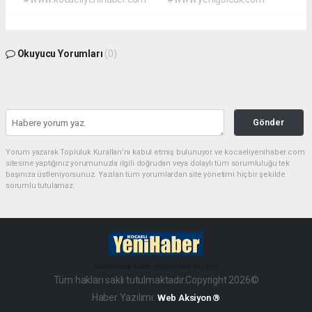
Okuyucu Yorumları
(0)
Gönder
Yorum yazarak Topluluk Kuralları’nı kabul etmiş bulunuyor ve kocaeliyenihaber.com
sitesine yaptığınız yorumunuzla ilgili doğrudan veya dolaylı tüm sorumluluğu tek
başınıza üstleniyorsunuz. Yazılan tüm yorumlardan site yönetimi hiçbir şekilde
sorumlu tutulamaz.
haber paketi
haber scripti
haber yazılımı
Tüm hakları saklı tutulmaktadır.Copyright 2026©
Haber Yazılımı:
Web Aksiyon ®