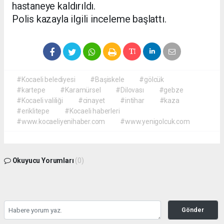
hastaneye kaldırıldı.
Polis kazayla ilgili inceleme başlattı.
#Kocaeli belediyesi
#Başiskele
#gölcük
#kartepe
#Karamürsel
#Dilovası
#gebze
#Kocaeli valiliği
#cinayet
#intihar
#kaza
#eriklitepe
#Kocaeli haberleri
#www.kocaeliyenihaber.com
#www.yenigolcuk.com
Okuyucu Yorumları
(0)
Gönder