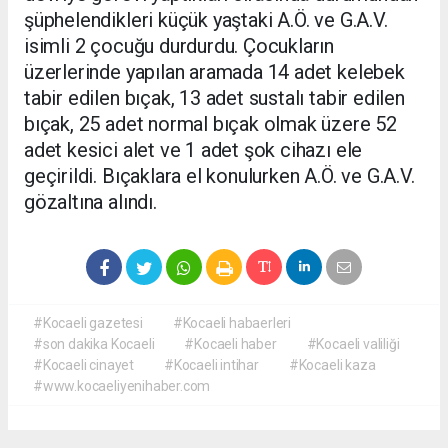
şüphelendikleri küçük yaştaki A.Ö. ve G.A.V.
isimli 2 çocuğu durdurdu. Çocukların
üzerlerinde yapılan aramada 14 adet kelebek
tabir edilen bıçak, 13 adet sustalı tabir edilen
bıçak, 25 adet normal bıçak olmak üzere 52
adet kesici alet ve 1 adet şok cihazı ele
geçirildi. Bıçaklara el konulurken A.Ö. ve G.A.V.
gözaltına alındı.
#Kocaeli gazetesi
#Kocaeli habaerleri
#son dakika Kocaeli
#Kocaeli haber
#Kocaeli valiliği
#Kocaeli cinayet
#Kocaeli intihar
#Kocaeli kaza
#www.kocaeliyenihaber.com