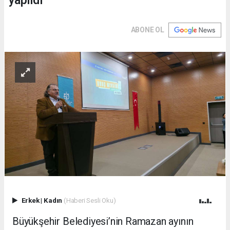
yapıldı
ABONE OL
Erkek
|
Kadın
(Haberi Sesli Oku)
Büyükşehir Belediyesi’nin Ramazan ayının