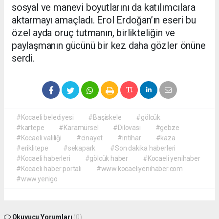
sosyal ve manevi boyutlarını da katılımcılara
aktarmayı amaçladı. Erol Erdoğan’ın eseri bu
özel ayda oruç tutmanın, birlikteliğin ve
paylaşmanın gücünü bir kez daha gözler önüne
serdi.
#Kocaeli belediyesi
#Başiskele
#gölcük
#kartepe
#Karamürsel
#Dilovası
#gebze
#Kocaeli valiliği
#cinayet
#intihar
#kaza
#eriklitepe
#sekapark
#Son dakika haberleri
#Kocaeli haberleri
#gölcük haber
#Kocaeli yenihaber
#Kocaeli haber portalı
#www.kocaeliyenihaber.com
#www.yenigo
Okuyucu Yorumları
(0)