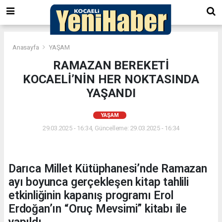
Anasayfa
YAŞAM
RAMAZAN BEREKETİ
KOCAELİ’NİN HER NOKTASINDA
YAŞANDI
YAŞAM
29.03.2025 - 16:34, Güncelleme: 29.03.2025 - 16:34
Darıca Millet Kütüphanesi’nde Ramazan
ayı boyunca gerçekleşen kitap tahlili
etkinliğinin kapanış programı Erol
Erdoğan’ın “Oruç Mevsimi” kitabı ile