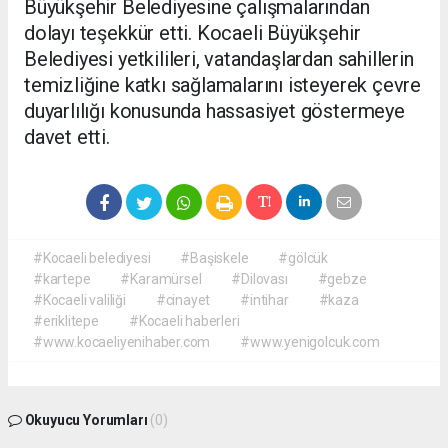
Büyükşehir Belediyesine çalışmalarından
dolayı teşekkür etti. Kocaeli Büyükşehir
Belediyesi yetkilileri, vatandaşlardan sahillerin
temizliğine katkı sağlamalarını isteyerek çevre
duyarlılığı konusunda hassasiyet göstermeye
davet etti.
#Kocaeli belediyesi
#Başiskele
#gölcük
#kartepe
#Karamürsel
#Dilovası
#gebze
#Kocaeli valiliği
#cinayet
#intihar
#kaza
#eriklitepe
#Kocaeli haberleri
#www.kocaeliyenihaber.com
#www.yenigolcuk.com
Okuyucu Yorumları
(0)