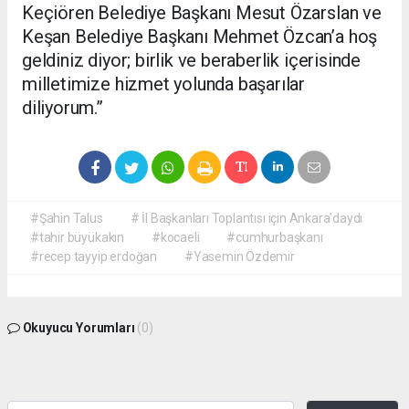
Keçiören Belediye Başkanı Mesut Özarslan ve
Keşan Belediye Başkanı Mehmet Özcan’a hoş
geldiniz diyor; birlik ve beraberlik içerisinde
milletimize hizmet yolunda başarılar
diliyorum.”
#Şahin Talus
# İl Başkanları Toplantısı için Ankara’daydı
#tahir büyükakın
#kocaeli
#cumhurbaşkanı
#recep tayyip erdoğan
#Yasemin Özdemir
Okuyucu Yorumları
(0)