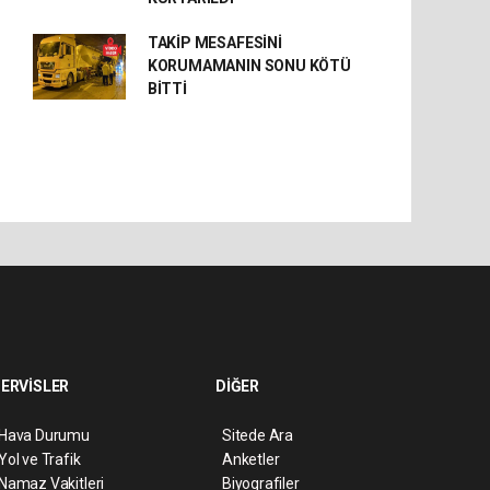
TAKİP MESAFESİNİ
KORUMAMANIN SONU KÖTÜ
BİTTİ
ERVİSLER
DİĞER
Hava Durumu
Sitede Ara
Yol ve Trafik
Anketler
Namaz Vakitleri
Biyografiler