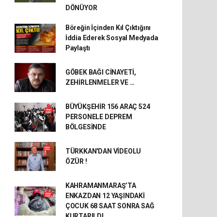
DÖNÜYOR
Böreğin İçinden Kıl Çıktığını
İddia Ederek Sosyal Medyada
Paylaştı
GÖBEK BAĞI CİNAYETİ,
ZEHİRLENMELER VE …
BÜYÜKŞEHİR 156 ARAÇ 524
PERSONELE DEPREM
BÖLGESİNDE
TÜRKKAN'DAN VİDEOLU
ÖZÜR !
KAHRAMANMARAŞ’TA
ENKAZDAN 12 YAŞINDAKİ
ÇOCUK 68 SAAT SONRA SAĞ
KURTARILDI