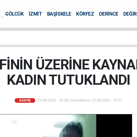
A
GÖLCÜK
İZMİT
BAŞİSKELE
KÖRFEZ
DERİNCE
DEĞİ
ÜRSEL
FİNİN ÜZERİNE KAYN
KADIN TUTUKLANDI
24.09.2025 - 20:08, Güncelleme: 25.09.2025 - 16:57
ASAYİŞ