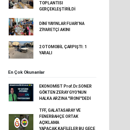
TOPLANTISI
GERÇEKLEŞTİRİLDİ
DİNİ YAYINLAR FUARI’NA
ZİYARETÇİ AKINI
2 OTOMOBİL ÇARPIŞTI: 1
YARALI
En Çok Okunanlar
EKONOMİST Prof.Dr.SONER
GÖKTEN ZERAY GYO'NUN
HALKA ARZINA ''İRONİ''DEDİ
TFF, GALATASARAY VE
FENERBAHÇE ORTAK
AÇIKLAMA
YAPACAK.KAFİLELER BU GECE