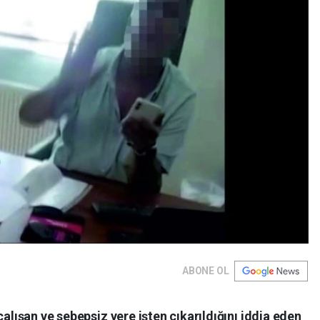
ABONE OL
çalışan ve sebepsiz yere işten çıkarıldığını iddia eden