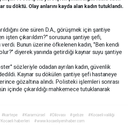
ar su döktü. Olay anlarını kayda alan kadın tutuklandı.
rıldığını öne süren D.A., görüşmek için şantiye
en işten çıkarıldım?" sorusuna şantiye şefi,
ı verdi. Bunun üzerine öfkelenen kadın, "Ben kendi
ur?" diyerek yanında getirdiği kaynar suyu şantiye
ster" sözleriyle odadan ayrılan kadın, güvenlik
edildi. Kaynar su dökülen şantiye şefi hastaneye
lerince gözaltına alındı. Polisteki işlemleri sonrası
 gün içinde çıkarıldığı mahkemece tutuklanarak
#kartepe
#Karamürsel
#Dilovası
#gebze
#Kocaeli valiliği
Kocaeli haberleri
#www.kocaeliyenihaber.com