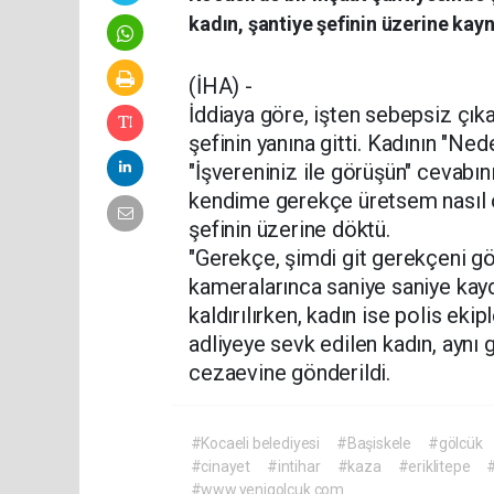
kadın, şantiye şefinin üzerine kayn
(İHA) -
İddiaya göre, işten sebepsiz çıka
şefinin yanına gitti. Kadının "Ned
"İşvereniniz ile görüşün" cevabın
kendime gerekçe üretsem nasıl ol
şefinin üzerine döktü.
"Gerekçe, şimdi git gerekçeni gö
kameralarınca saniye saniye kayd
kaldırılırken, kadın ise polis ekip
adliyeye sevk edilen kadın, aynı
cezaevine gönderildi.
#Kocaeli belediyesi
#Başiskele
#gölcük
#cinayet
#intihar
#kaza
#eriklitepe
#
#www.yenigolcuk.com