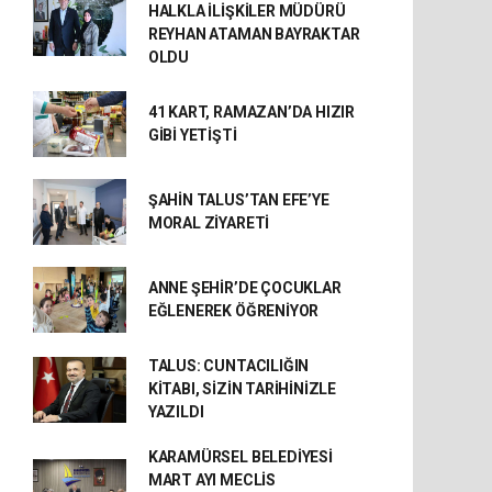
HALKLA İLİŞKİLER MÜDÜRÜ
REYHAN ATAMAN BAYRAKTAR
OLDU
41 KART, RAMAZAN’DA HIZIR
GİBİ YETİŞTİ
ŞAHİN TALUS’TAN EFE’YE
MORAL ZİYARETİ
ANNE ŞEHİR’DE ÇOCUKLAR
EĞLENEREK ÖĞRENİYOR
TALUS: CUNTACILIĞIN
KİTABI, SİZİN TARİHİNİZLE
YAZILDI
KARAMÜRSEL BELEDİYESİ
MART AYI MECLİS