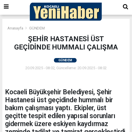
Anasayfa
GÜNDEM
ŞEHİR HASTANESİ ÜST
GEÇİDİNDE HUMMALI ÇALIŞMA
GÜNDEM
20.09.2025 - 08:02, Güncelleme: 20.09.2025 - 08:02
Kocaeli Büyükşehir Belediyesi, Şehir
Hastanesi üst geçidinde hummalı bir
bakım çalışması yaptı. Ekipler, üst
geçitte tespit edilen yapısal sorunları
gidermek üzere eskiyen kaydırmaz
zeminde tadilat ve tamirat gerçekleştirdi.