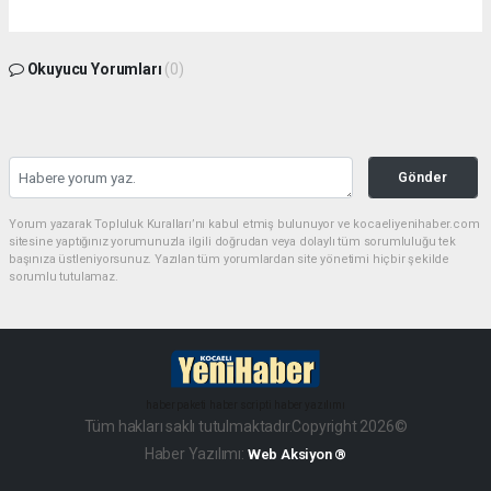
Okuyucu Yorumları
(0)
Gönder
Yorum yazarak Topluluk Kuralları’nı kabul etmiş bulunuyor ve kocaeliyenihaber.com
sitesine yaptığınız yorumunuzla ilgili doğrudan veya dolaylı tüm sorumluluğu tek
başınıza üstleniyorsunuz. Yazılan tüm yorumlardan site yönetimi hiçbir şekilde
sorumlu tutulamaz.
haber paketi
haber scripti
haber yazılımı
Tüm hakları saklı tutulmaktadır.Copyright 2026©
Haber Yazılımı:
Web Aksiyon ®