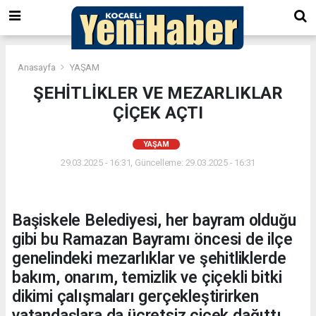
Anasayfa
YAŞAM
ŞEHİTLİKLER VE MEZARLIKLAR
ÇİÇEK AÇTI
YAŞAM
29.03.2025 - 16:31, Güncelleme: 29.03.2025 - 16:31
Başiskele Belediyesi, her bayram olduğu
gibi bu Ramazan Bayramı öncesi de ilçe
genelindeki mezarlıklar ve şehitliklerde
bakım, onarım, temizlik ve çiçekli bitki
dikimi çalışmaları gerçekleştirirken
vatandaşlara da ücretsiz çiçek dağıttı.