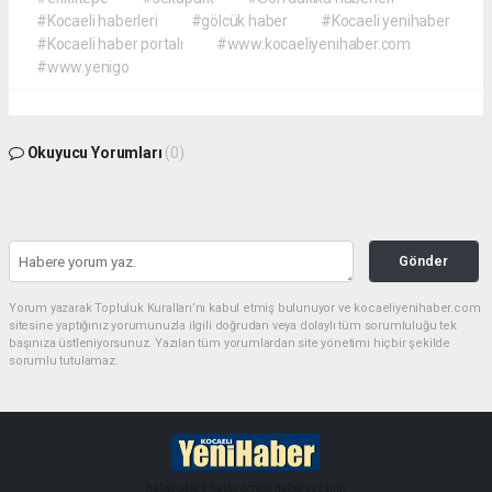
#Kocaeli haberleri
#gölcük haber
#Kocaeli yenihaber
#Kocaeli haber portalı
#www.kocaeliyenihaber.com
#www.yenigo
Okuyucu Yorumları
(0)
Gönder
Yorum yazarak Topluluk Kuralları’nı kabul etmiş bulunuyor ve kocaeliyenihaber.com
sitesine yaptığınız yorumunuzla ilgili doğrudan veya dolaylı tüm sorumluluğu tek
başınıza üstleniyorsunuz. Yazılan tüm yorumlardan site yönetimi hiçbir şekilde
sorumlu tutulamaz.
haber paketi
haber scripti
haber yazılımı