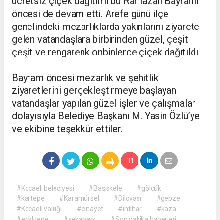
ücretsiz çiçek dağıtımı bu Ramazan Bayramı
öncesi de devam etti. Arefe günü ilçe
genelindeki mezarlıklarda yakınlarını ziyarete
gelen vatandaşlara birbirinden güzel, çeşit
çeşit ve rengarenk onbinlerce çiçek dağıtıldı.
Bayram öncesi mezarlık ve şehitlik
ziyaretlerini gerçekleştirmeye başlayan
vatandaşlar yapılan güzel işler ve çalışmalar
dolayısıyla Belediye Başkanı M. Yasin Özlü’ye
ve ekibine teşekkür ettiler.
#Kocaeli belediyesi
#Başiskele
#gölcük
#kartepe
#Karamürsel
#Dilovası
#gebze
#Kocaeli valiliği
#cinayet
#intihar
#kaza
#eriklitepe
#sekapark
#Son dakika haberleri