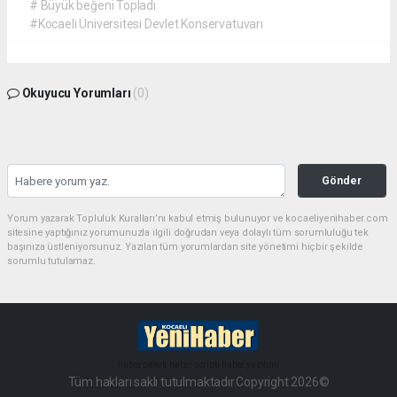
# Büyük beğeni Topladı
#Kocaeli Üniversitesi Devlet Konservatuvarı
Okuyucu Yorumları
(0)
Gönder
Yorum yazarak Topluluk Kuralları’nı kabul etmiş bulunuyor ve kocaeliyenihaber.com
sitesine yaptığınız yorumunuzla ilgili doğrudan veya dolaylı tüm sorumluluğu tek
başınıza üstleniyorsunuz. Yazılan tüm yorumlardan site yönetimi hiçbir şekilde
sorumlu tutulamaz.
haber paketi
haber scripti
haber yazılımı
Tüm hakları saklı tutulmaktadır.Copyright 2026©