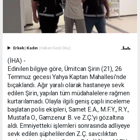
Erkek
|
Kadın
(Haberi Sesli Oku)
(İHA) -
Edinilen bilgiye göre, Ümitcan Şirin (21), 26
Temmuz gecesi Yahya Kaptan Mahallesi'nde
bıçaklandı. Ağır yaralı olarak hastaneye sevk
edilen Şirin, yapılan tüm müdahalelere rağmen
kurtarılamadı. Olayla ilgili geniş çaplı inceleme
başlatan polis ekipleri, Samet E.A., M.F.Y., R.Y.,
Mustafa O., Gamzenur B. ve Z.Ç.'yi gözaltına
aldı. Emniyetteki işlemleri sonrasında adliyeye
sevk edilen şüphelilerden Z.Ç. savcılıktan