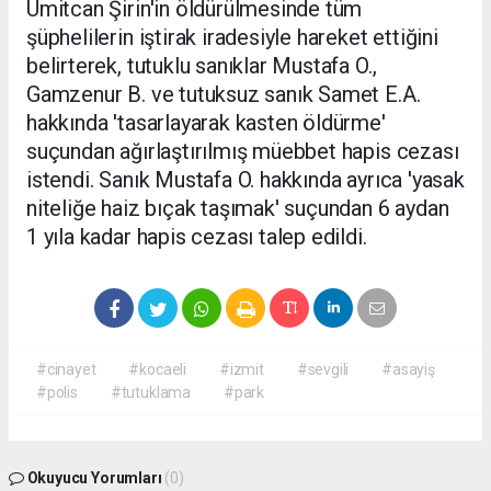
Ümitcan Şirin'in öldürülmesinde tüm
şüphelilerin iştirak iradesiyle hareket ettiğini
belirterek, tutuklu sanıklar Mustafa O.,
Gamzenur B. ve tutuksuz sanık Samet E.A.
hakkında 'tasarlayarak kasten öldürme'
suçundan ağırlaştırılmış müebbet hapis cezası
istendi. Sanık Mustafa O. hakkında ayrıca 'yasak
niteliğe haiz bıçak taşımak' suçundan 6 aydan
1 yıla kadar hapis cezası talep edildi.
#cinayet
#kocaeli
#izmit
#sevgili
#asayiş
#polis
#tutuklama
#park
Okuyucu Yorumları
(0)