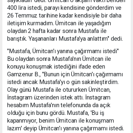
sayıkladın' dedi. Ümitcan o akşam vakti benden
400 lira istedi, parayı kendisine gönderdim ve
26 Temmuz tarihine kadar kendisiyle bir daha
iletişim kurmadım. Ümitcan ile yaşadığım
olaydan 2 hafta kadar sonra Mustafa ile
barıştık. Yaşananları Mustafa'ya anlattım" dedi.
"Mustafa, Ümitcan'ı yanına çağırmamı istedi"
Bu olaydan sonra Mustafa'nın Ümitcan ile
konuyu konuşmak istediğini ifade eden
Gamzenur B., "Bunun için Ümitcan'ı çağırmamı
istedi ancak Mustafa'yı o gün sakinleştirdim.
Olay günü Mustafa ile otururken Ümitcan,
İnstagram üzerinden istek attı. İnstagram
hesabım Mustafa'nın telefonunda da açık
olduğu için bunu gördü. Mustafa, 'Bu iş
kapanmıyor, benim Ümitcan ile konuşmam
lazım' deyip Ümitcan'ı yanına çağırmamı istedi.