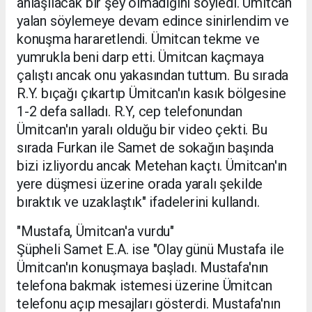
anlaşılacak bir şey olmadığını söyledi. Ümitcan
yalan söylemeye devam edince sinirlendim ve
konuşma hararetlendi. Ümitcan tekme ve
yumrukla beni darp etti. Ümitcan kaçmaya
çalıştı ancak onu yakasından tuttum. Bu sırada
R.Y. bıçağı çıkartıp Ümitcan'ın kasık bölgesine
1-2 defa salladı. R.Y, cep telefonundan
Ümitcan'ın yaralı olduğu bir video çekti. Bu
sırada Furkan ile Samet de sokağın başında
bizi izliyordu ancak Metehan kaçtı. Ümitcan'ın
yere düşmesi üzerine orada yaralı şekilde
bıraktık ve uzaklaştık" ifadelerini kullandı.
"Mustafa, Ümitcan'a vurdu"
Şüpheli Samet E.A. ise "Olay günü Mustafa ile
Ümitcan'ın konuşmaya başladı. Mustafa'nın
telefona bakmak istemesi üzerine Ümitcan
telefonu açıp mesajları gösterdi. Mustafa'nın