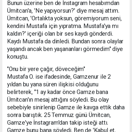
Bunun üzerine ben de İnstagram hesabımdan
Ümitcan'a, 'Ne yapıyorsun?' diye mesaj attım.
Ümitcan, 'Ortalıkta yoksun, göremiyorum seni,
kendini Mustafa için yıpratma. Mustafa'ya mı
kaldın?' içeriği olan bir ses kaydı gönderdi.
Kaydı Mustafa da dinledi. Bundan sonra olaylar
yaşandı ancak ben yaşananları görmedim" diye
konuştu.
"Onu bir yere çağır, döveceğim"
Mustafa O. ise ifadesinde, Gamzenur ile 2
yıldan bu yana süren ilişkisi olduğunu
belirterek, "1 ay kadar önce Gamze bana
Ümitcan'ın mesaj attığını söyledi. Bu olay
sebebiyle sinirlenip Gamze ile kavga ettik daha
sonra barıştık. 25 Temmuz günü Ümitcan,
Gamze'ye İnstagram'dan takip isteği attı.
Gamze bunu bana söyledi. Ben de 'Kabul et,