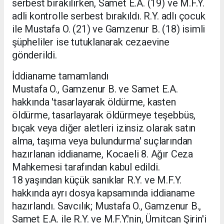
serbest bırakılırken, Samet E.A. (19) ve M.F.Y.
adli kontrolle serbest bırakıldı. R.Y. adlı çocuk
ile Mustafa O. (21) ve Gamzenur B. (18) isimli
şüpheliler ise tutuklanarak cezaevine
gönderildi.
İddianame tamamlandı
Mustafa O., Gamzenur B. ve Samet E.A.
hakkında 'tasarlayarak öldürme, kasten
öldürme, tasarlayarak öldürmeye teşebbüs,
bıçak veya diğer aletleri izinsiz olarak satın
alma, taşıma veya bulundurma' suçlarından
hazırlanan iddianame, Kocaeli 8. Ağır Ceza
Mahkemesi tarafından kabul edildi.
18 yaşından küçük sanıklar R.Y. ve M.F.Y.
hakkında ayrı dosya kapsamında iddianame
hazırlandı. Savcılık; Mustafa O., Gamzenur B.,
Samet E.A. ile R.Y. ve M.F.Y.'nin, Ümitcan Şirin'i