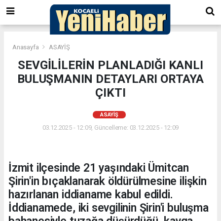
Anasayfa
ASAYİŞ
SEVGİLİLERİN PLANLADIĞI KANLI
BULUŞMANIN DETAYLARI ORTAYA
ÇIKTI
ASAYİŞ
03.12.2025 - 12:09, Güncelleme: 03.12.2025 - 12:09
İzmit ilçesinde 21 yaşındaki Ümitcan
Şirin'in bıçaklanarak öldürülmesine ilişkin
hazırlanan iddianame kabul edildi.
İddianamede, iki sevgilinin Şirin'i buluşma