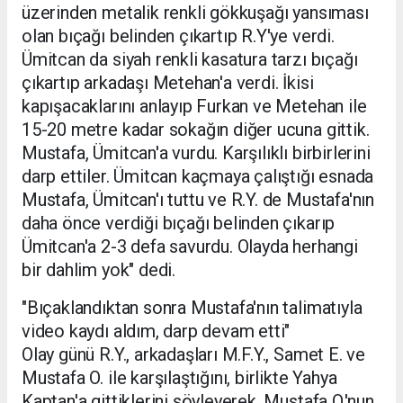
üzerinden metalik renkli gökkuşağı yansıması
olan bıçağı belinden çıkartıp R.Y'ye verdi.
Ümitcan da siyah renkli kasatura tarzı bıçağı
çıkartıp arkadaşı Metehan'a verdi. İkisi
kapışacaklarını anlayıp Furkan ve Metehan ile
15-20 metre kadar sokağın diğer ucuna gittik.
Mustafa, Ümitcan'a vurdu. Karşılıklı birbirlerini
darp ettiler. Ümitcan kaçmaya çalıştığı esnada
Mustafa, Ümitcan'ı tuttu ve R.Y. de Mustafa'nın
daha önce verdiği bıçağı belinden çıkarıp
Ümitcan'a 2-3 defa savurdu. Olayda herhangi
bir dahlim yok" dedi.
"Bıçaklandıktan sonra Mustafa'nın talimatıyla
video kaydı aldım, darp devam etti"
Olay günü R.Y., arkadaşları M.F.Y., Samet E. ve
Mustafa O. ile karşılaştığını, birlikte Yahya
Kaptan'a gittiklerini söyleyerek, Mustafa O.'nun