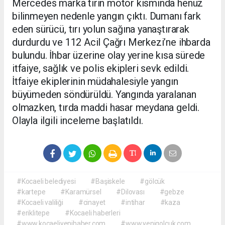
Mercedes marka tırın motor kısmında henüz
bilinmeyen nedenle yangın çıktı. Dumanı fark
eden sürücü, tırı yolun sağına yanaştırarak
durdurdu ve 112 Acil Çağrı Merkezi’ne ihbarda
bulundu. İhbar üzerine olay yerine kısa sürede
itfaiye, sağlık ve polis ekipleri sevk edildi.
İtfaiye ekiplerinin müdahalesiyle yangın
büyümeden söndürüldü. Yangında yaralanan
olmazken, tırda maddi hasar meydana geldi.
Olayla ilgili inceleme başlatıldı.
#Kocaeli belediyesi
#Başiskele
#gölcük
#kartepe
#Karamürsel
#Dilovası
#gebze
#Kocaeli valiliği
#cinayet
#intihar
#kaza
#eriklitepe
#Kocaeli haberleri
#www.kocaeliyenihaber.com
#www.yenigolcuk.com