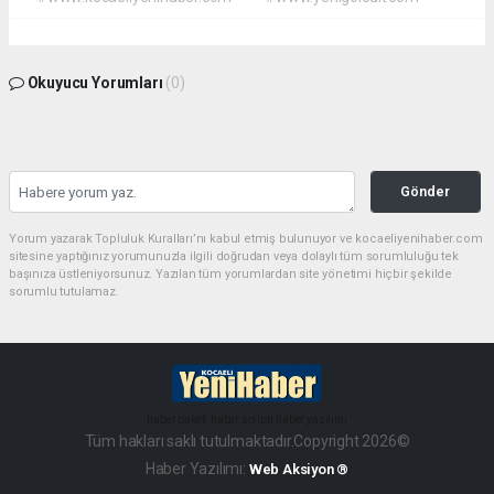
Okuyucu Yorumları
(0)
Gönder
Yorum yazarak Topluluk Kuralları’nı kabul etmiş bulunuyor ve kocaeliyenihaber.com
sitesine yaptığınız yorumunuzla ilgili doğrudan veya dolaylı tüm sorumluluğu tek
başınıza üstleniyorsunuz. Yazılan tüm yorumlardan site yönetimi hiçbir şekilde
sorumlu tutulamaz.
haber paketi
haber scripti
haber yazılımı
Tüm hakları saklı tutulmaktadır.Copyright 2026©
Haber Yazılımı:
Web Aksiyon ®