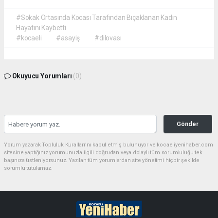
#Sokak Ortasında Kocası Tarafından Bıçaklanan Kadın
Hayatını Kaybetti
#kocaeli
#asayiş
#dilovası
Okuyucu Yorumları
(0)
Gönder
Yorum yazarak Topluluk Kuralları’nı kabul etmiş bulunuyor ve kocaeliyenihaber.com
sitesine yaptığınız yorumunuzla ilgili doğrudan veya dolaylı tüm sorumluluğu tek
başınıza üstleniyorsunuz. Yazılan tüm yorumlardan site yönetimi hiçbir şekilde
sorumlu tutulamaz.