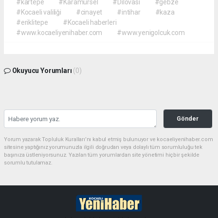
#kartepe
#Karamürsel
#Dilovası
#gebze
#Kocaeli valiliği
#cinayet
#intihar
#kaza
#eriklitepe
#Kocaeli haberleri
#www.kocaeliyenihaber.com
#www.yenigolcuk.com
Okuyucu Yorumları
(0)
Gönder
Yorum yazarak Topluluk Kuralları’nı kabul etmiş bulunuyor ve kocaeliyenihaber.com
sitesine yaptığınız yorumunuzla ilgili doğrudan veya dolaylı tüm sorumluluğu tek
başınıza üstleniyorsunuz. Yazılan tüm yorumlardan site yönetimi hiçbir şekilde
sorumlu tutulamaz.