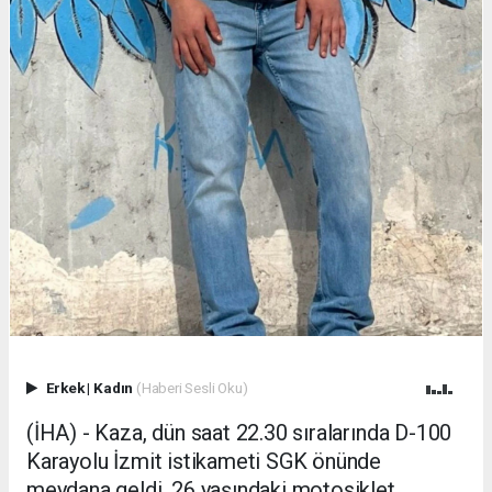
Erkek
|
Kadın
(Haberi Sesli Oku)
(İHA) - Kaza, dün saat 22.30 sıralarında D-100
Karayolu İzmit istikameti SGK önünde
meydana geldi. 26 yaşındaki motosiklet