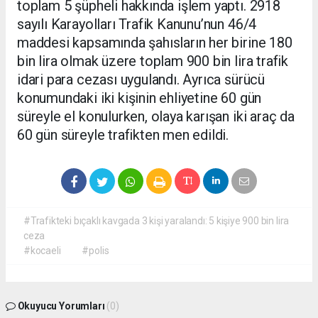
toplam 5 şüpheli hakkında işlem yaptı. 2918
sayılı Karayolları Trafik Kanunu’nun 46/4
maddesi kapsamında şahısların her birine 180
bin lira olmak üzere toplam 900 bin lira trafik
idari para cezası uygulandı. Ayrıca sürücü
konumundaki iki kişinin ehliyetine 60 gün
süreyle el konulurken, olaya karışan iki araç da
60 gün süreyle trafikten men edildi.
#Trafikteki bıçaklı kavgada 3 kişi yaralandı: 5 kişiye 900 bin lira
ceza
#kocaeli
#polis
Okuyucu Yorumları
(0)