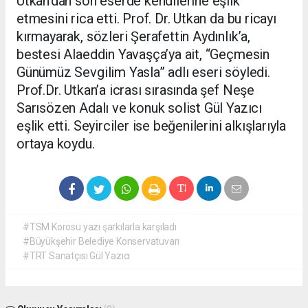
Utkan’dan son eserde kendilerine eşlik
etmesini rica etti. Prof. Dr. Utkan da bu ricayı
kırmayarak, sözleri Şerafettin Aydınlık’a,
bestesi Alaeddin Yavaşça’ya ait, “Geçmesin
Günümüz Sevgilim Yasla” adlı eseri söyledi.
Prof.Dr. Utkan’a icrası sırasında şef Neşe
Sarısözen Adalı ve konuk solist Gül Yazıcı
eşlik etti. Seyirciler ise beğenilerini alkışlarıyla
ortaya koydu.
#TSM Korosu yazı şarkılarla karşıladı
#Büyükşehir Belediye Konservatuvarı
#TRT Sanatçısı Gül Yazıcı