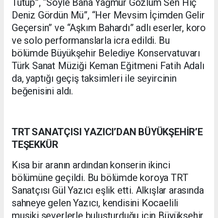
Tutup”, “​Söyle Bana Yağmur Gözlüm Sen Hiç
Deniz Gördün Mü”, “Her Mevsim İçimden Gelir
Geçersin” ve “Aşkım Bahardı” adlı eserler, koro
ve solo performanslarla icra edildi. Bu
bölümde
Büyükşehir Belediye Konservatuvarı
Türk Sanat Müziği Keman Eğitmeni Fatih Adalı
da, yaptığı geçiş taksimleri ile seyircinin
beğenisini aldı.
TRT SANATÇISI YAZICI’DAN BÜYÜKŞEHİR’E
TEŞEKKÜR
Kısa bir aranın ardından konserin ikinci
bölümüne geçildi. Bu bölümde koroya TRT
Sanatçısı Gül Yazıcı eşlik etti. Alkışlar arasında
sahneye gelen Yazıcı, kendisini Kocaelili
musiki severlerle buluşturduğu için Büyükşehir