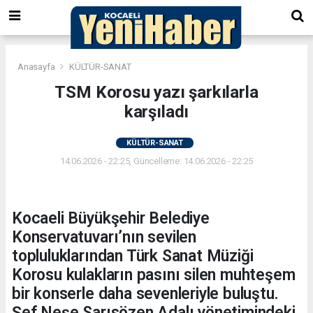
Anasayfa
KÜLTÜR-SANAT
TSM Korosu yazı şarkılarla
karşıladı
KÜLTÜR-SANAT
14.06.2026 - 22:25, Güncelleme: 14.06.2026 - 22:25
Kocaeli Büyükşehir Belediye
Konservatuvarı’nın sevilen
topluluklarından Türk Sanat Müziği
Korosu kulakların pasını silen muhteşem
bir konserle daha sevenleriyle buluştu.
Şef Neşe Sarısözen Adalı yönetimindeki