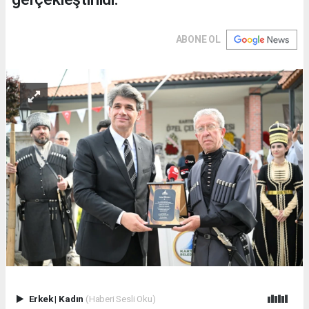
ABONE OL
Erkek
|
Kadın
(Haberi Sesli Oku)