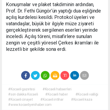
Konuşmalar ve plaket takdiminin ardından,
Prof. Dr. Fethi Güngör’ün yaptığı dua eşliğinde
açılış kurdelesi kesildi. Protokol üyeleri ve
vatandaşlar, büyük bir ilgiyle müze ziyareti
gerçekleştirerek sergilenen eserleri yerinde
inceledi. Açılış töreni, misafirlere sunulan
zengin ve çeşitli yöresel Çerkes ikramları ile
lezzetli bir şekilde sona erdi.
#Kocaeli gazetesi
#Kocaeli habaerleri
#son dakika Kocaeli
#Kocaeli haber
#Kocaeli valiliği
#Kocaeli cinayet
#Kocaeli intihar
#Kocaeli kaza
#www.kocaeliyenihaber.com