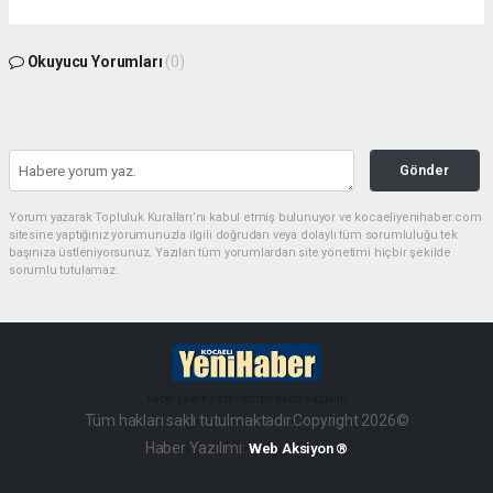
Okuyucu Yorumları
(0)
Gönder
Yorum yazarak Topluluk Kuralları’nı kabul etmiş bulunuyor ve kocaeliyenihaber.com
sitesine yaptığınız yorumunuzla ilgili doğrudan veya dolaylı tüm sorumluluğu tek
başınıza üstleniyorsunuz. Yazılan tüm yorumlardan site yönetimi hiçbir şekilde
sorumlu tutulamaz.
haber paketi
haber scripti
haber yazılımı
Tüm hakları saklı tutulmaktadır.Copyright 2026©
Haber Yazılımı:
Web Aksiyon ®