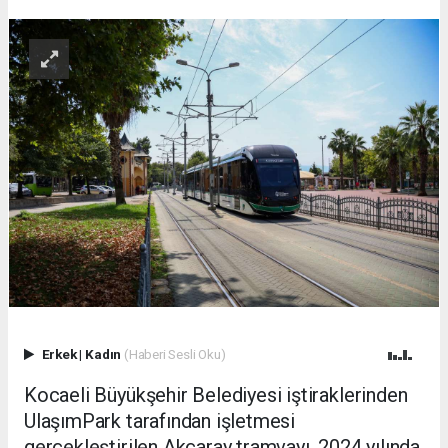
Erkek
|
Kadın
(Haberi Sesli Oku)
Kocaeli Büyükşehir Belediyesi iştiraklerinden
UlaşımPark tarafından işletmesi
gerçekleştirilen Akçaray tramvayı, 2024 yılında