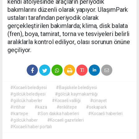
kendi atölyesinde araçların periyodik
bakımlarını düzenli olarak yapıyor. UlaşımPark
ustaları tarafından periyodik olarak
gerçekleştirilen bakımlarda; klima, disk balata
(fren), boya, tamirat, torna ve tesviyeleri belirli
aralıklarla kontrol ediliyor, olası sorunun önüne
geçiliyor.
#Kocaeli belediyesi
#Başiskele belediyesi
#gölcük belediyesi
#gölcük kaymakamlığı
#gölcük haberler
#Kocaeli valiliği
#cinayet
#intihar
#kaza
#eriklitepe
#sekapark
#kartepe
#Son dakika haberleri
#Kocaeli haberleri
#gölcük haber
#Kocaeli gazeteleri
#Kocaeli haber portalı