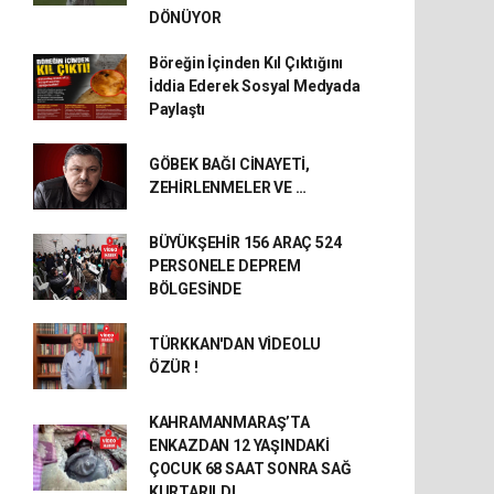
DÖNÜYOR
Böreğin İçinden Kıl Çıktığını
İddia Ederek Sosyal Medyada
Paylaştı
GÖBEK BAĞI CİNAYETİ,
ZEHİRLENMELER VE …
BÜYÜKŞEHİR 156 ARAÇ 524
PERSONELE DEPREM
BÖLGESİNDE
TÜRKKAN'DAN VİDEOLU
ÖZÜR !
KAHRAMANMARAŞ’TA
ENKAZDAN 12 YAŞINDAKİ
ÇOCUK 68 SAAT SONRA SAĞ
KURTARILDI