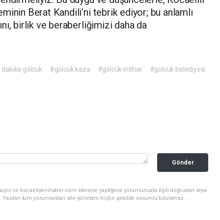
inin Berat Kandili’ni tebrik ediyor; bu anlamlı
ı, birlik ve beraberliğimizi daha da
 dakika gölcük
#gölcük kaza
#gölcük intihar
#gölcük belediyesi
m
Gönder
nuyor ve kocaeliyenihaber.com sitesine yaptığınız yorumunuzla ilgili doğrudan veya
. Yazılan tüm yorumlardan site yönetimi hiçbir şekilde sorumlu tutulamaz.