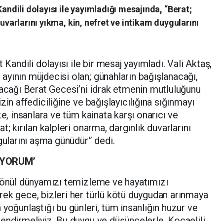
Kandili dolayısı ile yayımladığı mesajında, “Berat;
duvarlarını yıkma, kin, nefret ve intikam duygularını
 Kandili dolayısı ile bir mesaj yayımladı. Vali Aktaş,
yının müjdecisi olan; günahların bağışlanacağı,
lacağı Berat Gecesi’ni idrak etmenin mutluluğunu
zin affediciliğine ve bağışlayıcılığına sığınmayı
ze, insanlara ve tüm kainata karşı onarıcı ve
; kırılan kalpleri onarma, dargınlık duvarlarını
gularını aşma günüdür” dedi.
İYORUM’
“Gönül dünyamızı temizleme ve hayatımızı
ek gece, bizleri her türlü kötü duygudan arınmaya
yoğunlaştığı bu günleri, tüm insanlığın huzur ve
endirmeliyiz. Bu duygu ve düşüncelerle, Kocaelili