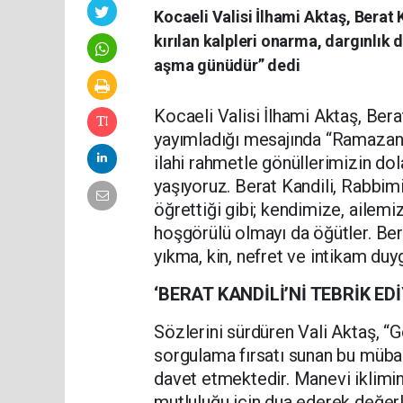
Kocaeli Valisi İlhami Aktaş, Berat 
kırılan kalpleri onarma, dargınlık 
aşma günüdür” dedi
Kocaeli Valisi İlhami Aktaş, Berat
yayımladığı mesajında “Ramazan a
ilahi rahmetle gönüllerimizin do
yaşıyoruz. Berat Kandili, Rabbimi
öğrettiği gibi; kendimize, ailemi
hoşgörülü olmayı da öğütler. Berat
yıkma, kin, nefret ve intikam duy
‘BERAT KANDİLİ’Nİ TEBRİK ED
​Sözlerini sürdüren Vali Aktaş, 
sorgulama fırsatı sunan bu mübar
davet etmektedir. Manevi iklimin 
mutluluğu için dua ederek değerl