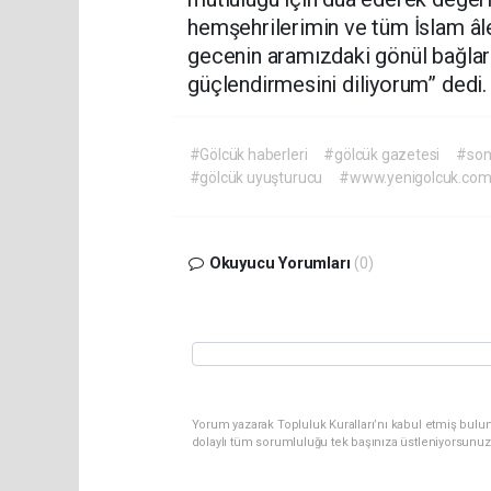
hemşehrilerimin ve tüm İslam âlem
gecenin aramızdaki gönül bağların
güçlendirmesini diliyorum” dedi.
#Gölcük haberleri
#gölcük gazetesi
#son
#gölcük uyuşturucu
#www.yenigolcuk.co
Okuyucu Yorumları
(0)
Yorum yazarak Topluluk Kuralları’nı kabul etmiş bulu
dolaylı tüm sorumluluğu tek başınıza üstleniyorsunuz