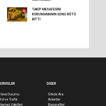
TAKİP MESAFESİNİ
KORUMAMANIN SONU KÖTÜ
BİTTİ
ERVİSLER
DİĞER
Hava Durumu
Sitede Ara
Yol ve Trafik
Anketler
Namaz Vakitleri
Biyografiler