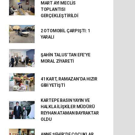
MART AYI MECLİS
TOPLANTISI
GERÇEKLEŞTİRİLDİ
2 OTOMOBİL ÇARPIŞTI: 1
YARALI
ŞAHİN TALUS’TAN EFE’YE
MORAL ZİYARETİ
41 KART, RAMAZAN’DA HIZIR
GİBİ YETİŞTİ
KARTEPE BASIN YAYIN VE
HALKLA İLİŞKİLER MÜDÜRÜ
REYHAN ATAMAN BAYRAKTAR
OLDU
ANNE ŞEHİR’DE ÇOCUKLAR