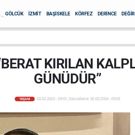
A
GÖLCÜK
İZMİT
BAŞİSKELE
KÖRFEZ
DERİNCE
DEĞİ
ÜRSEL
“BERAT KIRILAN KAL
GÜNÜDÜR”
02.02.2026 - 09:01, Güncelleme: 02.02.2026 - 09:03
YAŞAM