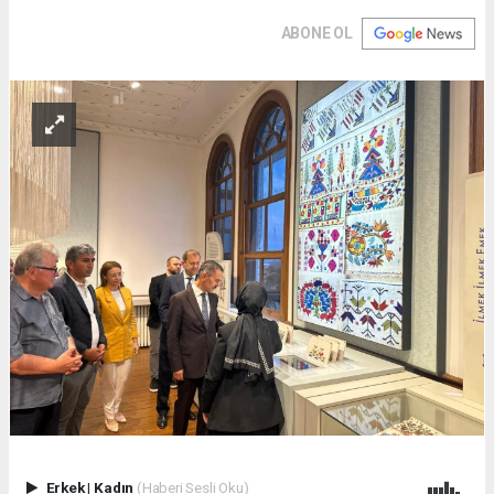
ABONE OL
Erkek
|
Kadın
(Haberi Sesli Oku)