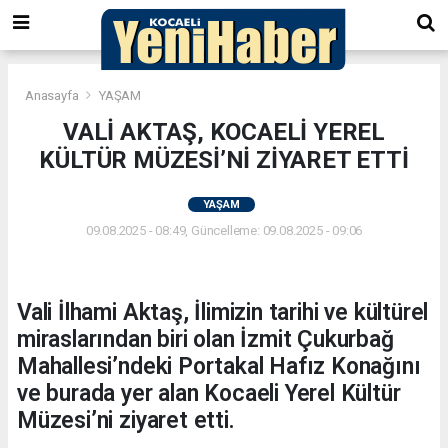
Anasayfa
YAŞAM
VALİ AKTAŞ, KOCAELİ YEREL
KÜLTÜR MÜZESİ’Nİ ZİYARET ETTİ
YAŞAM
09.08.2025 - 08:49, Güncelleme: 09.08.2025 - 09:06
Vali İlhami Aktaş, İlimizin tarihi ve kültürel
miraslarından biri olan İzmit Çukurbağ
Mahallesi’ndeki Portakal Hafız Konağını
ve burada yer alan Kocaeli Yerel Kültür
Müzesi’ni ziyaret etti.