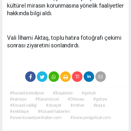
kültürel mirasın korunmasına yönelik faaliyetler
hakkında bilgi aldı.
Vali İlhami Aktaş, toplu hatıra fotoğrafı çekimi
sonrası ziyaretini sonlandırdı.
#Kocaeli belediyesi
#Başiskele
#gölcük
#kartepe
#Karamürsel
#Dilovası
#gebze
#Kocaeli valiliği
#cinayet
#intihar
#kaza
#eriklitepe
#Kocaeli haberleri
#www.kocaeliyenihaber.com
#www.yenigolcuk.com