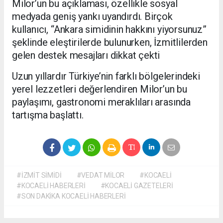
Milor’un bu açıklaması, özellikle sosyal
medyada geniş yankı uyandırdı. Birçok
kullanıcı, “Ankara simidinin hakkını yiyorsunuz”
şeklinde eleştirilerde bulunurken, İzmitlilerden
gelen destek mesajları dikkat çekti
Uzun yıllardır Türkiye’nin farklı bölgelerindeki
yerel lezzetleri değerlendiren Milor’un bu
paylaşımı, gastronomi meraklıları arasında
tartışma başlattı.
#İZMİT SİMİDİ
#VEDAT MİLOR
#KOCAELİ
#KOCAELİ HABERLERİ
#KOCAELİ GAZETELERİ
#SON DAKİKA KOCAELİ HABERLERİ