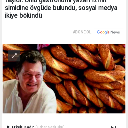
taşıdı. Ünlü gastronomi yazarı İzmit
simidine övgüde bulundu, sosyal medya
ikiye bölündü
ABONE OL
Erkek
|
Kadın
(Haberi Sesli Oku)