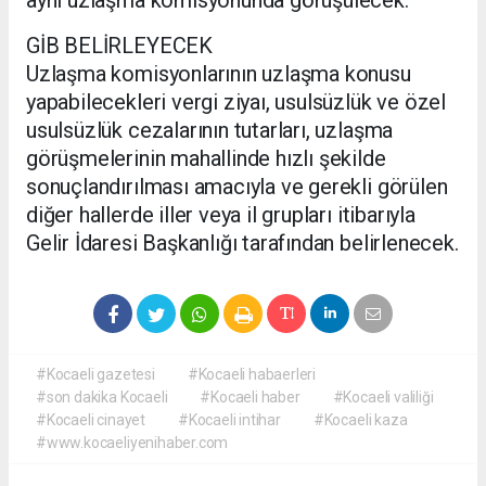
GİB BELİRLEYECEK
Uzlaşma komisyonlarının uzlaşma konusu
yapabilecekleri vergi ziyaı, usulsüzlük ve özel
usulsüzlük cezalarının tutarları, uzlaşma
görüşmelerinin mahallinde hızlı şekilde
sonuçlandırılması amacıyla ve gerekli görülen
diğer hallerde iller veya il grupları itibarıyla
Gelir İdaresi Başkanlığı tarafından belirlenecek.
#Kocaeli gazetesi
#Kocaeli habaerleri
#son dakika Kocaeli
#Kocaeli haber
#Kocaeli valiliği
#Kocaeli cinayet
#Kocaeli intihar
#Kocaeli kaza
#www.kocaeliyenihaber.com