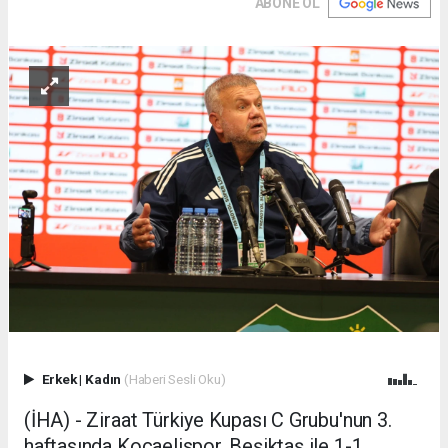
ABONE OL
Erkek
|
Kadın
(Haberi Sesli Oku)
(İHA) - Ziraat Türkiye Kupası C Grubu'nun 3.
haftasında Kocaelispor, Beşiktaş ile 1-1