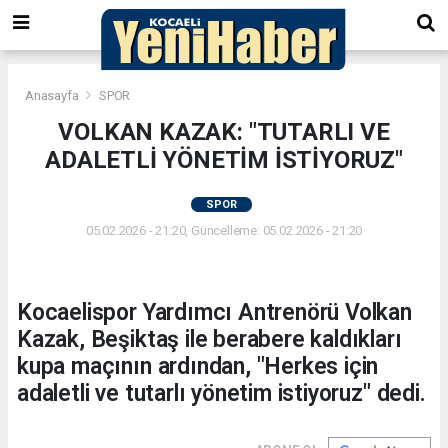
Anasayfa
SPOR
VOLKAN KAZAK: "TUTARLI VE
ADALETLİ YÖNETİM İSTİYORUZ"
SPOR
05.02.2026 - 21:20, Güncelleme: 05.02.2026 - 21:20
Kocaelispor Yardımcı Antrenörü Volkan
Kazak, Beşiktaş ile berabere kaldıkları
kupa maçının ardından, "Herkes için
adaletli ve tutarlı yönetim istiyoruz" dedi.