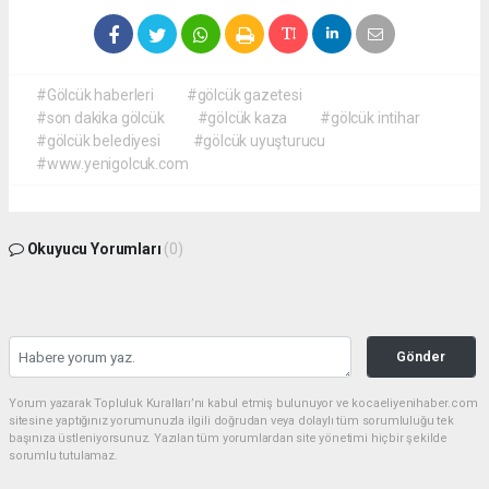
#Gölcük haberleri
#gölcük gazetesi
#son dakika gölcük
#gölcük kaza
#gölcük intihar
#gölcük belediyesi
#gölcük uyuşturucu
#www.yenigolcuk.com
Okuyucu Yorumları
(0)
Gönder
Yorum yazarak Topluluk Kuralları’nı kabul etmiş bulunuyor ve kocaeliyenihaber.com
sitesine yaptığınız yorumunuzla ilgili doğrudan veya dolaylı tüm sorumluluğu tek
başınıza üstleniyorsunuz. Yazılan tüm yorumlardan site yönetimi hiçbir şekilde
sorumlu tutulamaz.