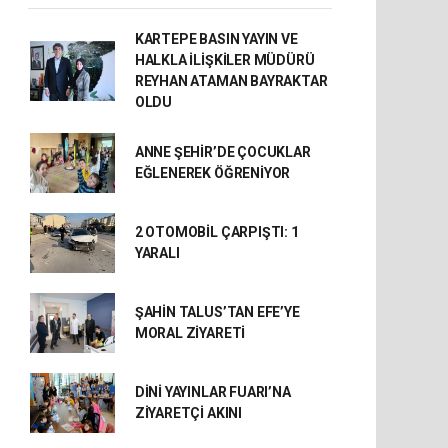
KARTEPE BASIN YAYIN VE
HALKLA İLİŞKİLER MÜDÜRÜ
REYHAN ATAMAN BAYRAKTAR
OLDU
ANNE ŞEHİR’DE ÇOCUKLAR
EĞLENEREK ÖĞRENİYOR
2 OTOMOBİL ÇARPIŞTI: 1
YARALI
ŞAHİN TALUS’TAN EFE’YE
MORAL ZİYARETİ
DİNİ YAYINLAR FUARI’NA
ZİYARETÇİ AKINI