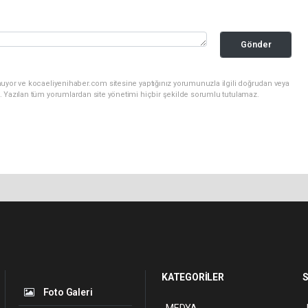
Gönder
nuyor ve kocaeliyenihaber.com sitesine yaptığınız yorumunuzla ilgili doğrudan veya
. Yazılan tüm yorumlardan site yönetimi hiçbir şekilde sorumlu tutulamaz.
KATEGORİLER
S
Foto Galeri