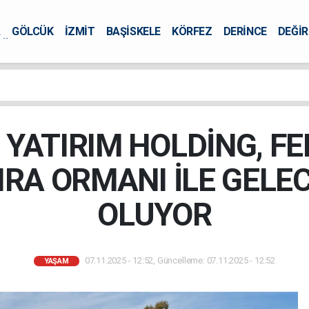
A
GÖLCÜK
İZMİT
BAŞİSKELE
KÖRFEZ
DERİNCE
DEĞİ
ÜRSEL
 YATIRIM HOLDİNG, FE
IRA ORMANI İLE GEL
OLUYOR
07.11.2025 - 12:52, Güncelleme: 07.11.2025 - 12:52
YAŞAM