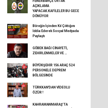
FENERBAHÇE ORTAK
AÇIKLAMA
YAPACAK.KAFİLELER BU GECE
DÖNÜYOR
Böreğin İçinden Kıl Çıktığını
İddia Ederek Sosyal Medyada
Paylaştı
GÖBEK BAĞI CİNAYETİ,
ZEHİRLENMELER VE …
BÜYÜKŞEHİR 156 ARAÇ 524
PERSONELE DEPREM
BÖLGESİNDE
TÜRKKAN'DAN VİDEOLU
ÖZÜR !
KAHRAMANMARAŞ’TA