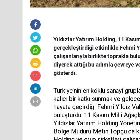
Yıldızlar Yatırım Holding, 11 Kas
gerçekleştirdiği etkinlikle Fehmi Yı
çalışanlarıyla birlikte toprakla b
diyerek attığı bu adımla çevreye ve
gösterdi.
Türkiye’nin en köklü sanayi grupl
kalıcı bir katkı sunmak ve gelece
hayata geçirdiği Fehmi Yıldız Vakf
buluşturdu. 11 Kasım Milli Ağaçl
Yıldızlar Yatırım Holding Yöneti
Bölge Müdürü Metin Topçu da katı
Holding ve grup şirketleri çalışa