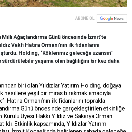
ABONE OL
ım Milli Ağaçlandırma Günü öncesinde İzmit’te
ldız Vakfı Hatıra Ormanı’nın ilk fidanlarını
uluşturdu. Holding, “Köklerimiz geleceğe uzansın”
 sürdürülebilir yaşama olan bağlılığını bir kez daha
arından biri olan Yıldızlar Yatırım Holding, doğaya
k nesillere yeşil bir miras bırakmak amacıyla
ı Hatıra Ormanı’nın ilk fidanlarını toprakla
andırma Günü öncesinde gerçekleştirilen etkinliğe
m Kurulu Üyesi Hakkı Yıldız ve Sakarya Orman
ldı. Etkinlik kapsamında, Yıldızlar Yatırım
nları, İzmit Kocaeli’nde belirlenen sahada geleceğe