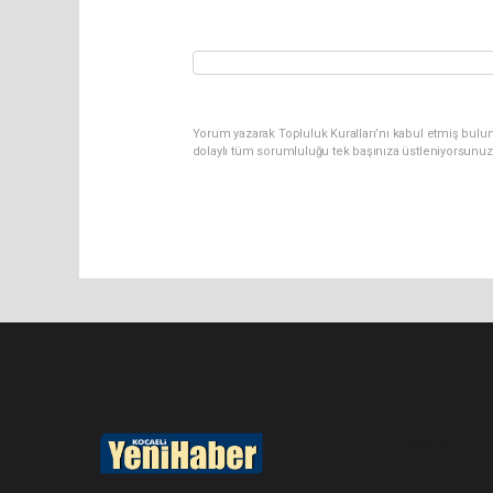
Yorum yazarak Topluluk Kuralları’nı kabul etmiş bulu
dolaylı tüm sorumluluğu tek başınıza üstleniyorsunuz
Pro-0.067