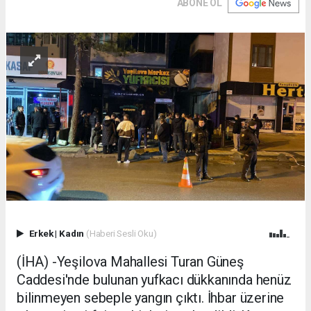
ABONE OL
Erkek
|
Kadın
(Haberi Sesli Oku)
(İHA) -Yeşilova Mahallesi Turan Güneş
Caddesi'nde bulunan yufkacı dükkanında henüz
bilinmeyen sebeple yangın çıktı. İhbar üzerine