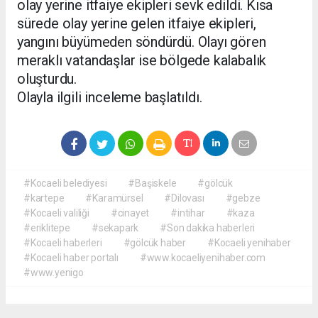
olay yerine itfaiye ekipleri sevk edildi. Kısa
sürede olay yerine gelen itfaiye ekipleri,
yangını büyümeden söndürdü. Olayı gören
meraklı vatandaşlar ise bölgede kalabalık
oluşturdu.
Olayla ilgili inceleme başlatıldı.
#Kocaeli belediyesi
#Başiskele
#gölcük
#kartepe
#Karamürsel
#Dilovası
#gebze
#Kocaeli valiliği
#cinayet
#intihar
#kaza
#eriklitepe
#sekapark
#Son dakika haberleri
#Kocaeli haberleri
#gölcük haber
#Kocaeli yenihaber
#Kocaeli haber portalı
#www.kocaeliyenihaber.com
#www.yenigo