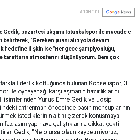
ABONE OL
e Gedik, pazartesi akşamı İstanbulspor ile mücadele
 belirterek, "Gereken puanı alıp yola devam
k hedefine ilişkin ise "Her gece şampiyonluğu,
e taraftarın atmosferini düşünüyorum. Beni çok
farkla liderlik koltuğunda bulunan Kocaelispor, 3
or ile oynayacağı karşılaşmanın hazırlıklarını
ili isimlerinden Yunus Emre Gedik ve Josip
i'ndeki antrenman öncesinde basın mensuplarının
rdürmek istediklerinin altını çizerek konuşmaya
n fazlasını yapmaya çalıştıklarına dikkat çekti.
getiren Gedik, "Ne olursa olsun kaybetmiyoruz,
ışkanlığımız, kültürümüz oluştu. Bunu devam