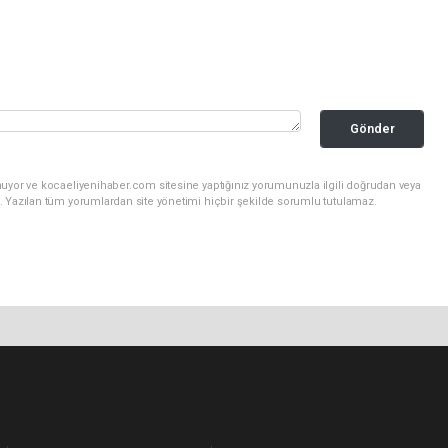
Gönder
nuyor ve kocaeliyenihaber.com sitesine yaptığınız yorumunuzla ilgili doğrudan veya
. Yazılan tüm yorumlardan site yönetimi hiçbir şekilde sorumlu tutulamaz.