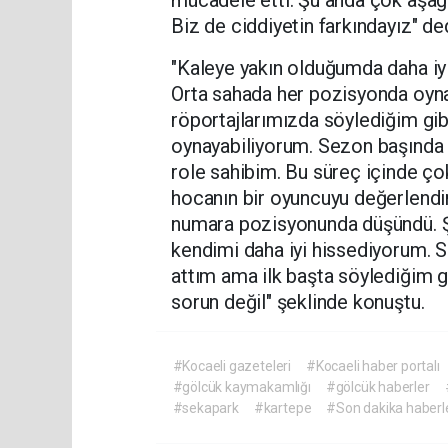
Biz de ciddiyetin farkındayız" ded
"Kaleye yakın olduğumda daha iy
Orta sahada her pozisyonda oyna
röportajlarımızda söylediğim gib
oynayabiliyorum. Sezon başında da
role sahibim. Bu süreç içinde çok
hocanın bir oyuncuyu değerlendir
numara pozisyonunda düşündü. Ş
kendimi daha iyi hissediyorum. 
attım ama ilk başta söylediğim g
sorun değil" şeklinde konuştu.
#Kocaeli gazeteleri
#Kocaeli haber portalı
#gölcük kaymakamlığı
#gölcük haberler
#sekapark
#kartepe
#Son dakika haberle