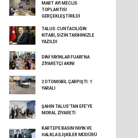
MART AYI MECLİS
TOPLANTISI
GERÇEKLEŞTİRİLDİ
TALUS: CUNTACILIĞIN
KİTABI, SİZİN TARİHİNİZLE
YAZILDI
DİNİ YAYINLAR FUARI’NA
ZİYARETÇİ AKINI
2 OTOMOBİL ÇARPIŞTI: 1
YARALI
ŞAHİN TALUS’TAN EFE’YE
MORAL ZİYARETİ
KARTEPE BASIN YAYIN VE
HALKLA İLİŞKİLER MÜDÜRÜ