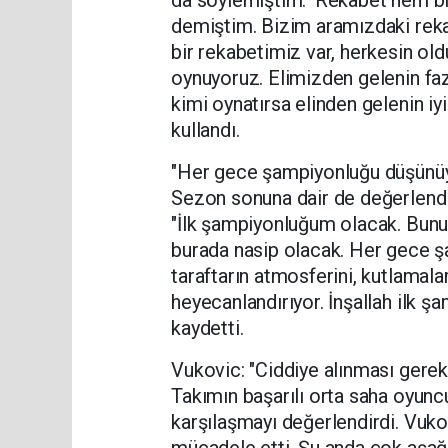
demiştim. Bizim aramızdaki rekabe
bir rekabetimiz var, herkesin old
oynuyoruz. Elimizden gelenin fazl
kimi oynatırsa elinden gelenin iy
kullandı.
"Her gece şampiyonluğu düşünü
Sezon sonuna dair de değerlendi
"İlk şampiyonluğum olacak. Bunu
burada nasip olacak. Her gece 
taraftarın atmosferini, kutlamal
heyecanlandırıyor. İnşallah ilk 
kaydetti.
Vukovic: "Ciddiye alınması gereke
Takımın başarılı orta saha oyunc
karşılaşmayı değerlendirdi. Vukov
mücadele etti. Şu anda çok aşağı