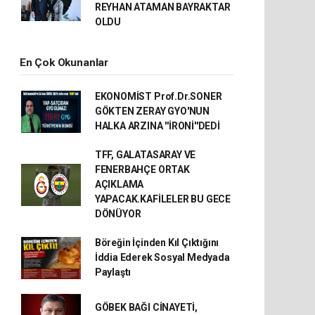
REYHAN ATAMAN BAYRAKTAR
OLDU
En Çok Okunanlar
EKONOMİST Prof.Dr.SONER
GÖKTEN ZERAY GYO'NUN
HALKA ARZINA ''İRONİ''DEDİ
TFF, GALATASARAY VE
FENERBAHÇE ORTAK
AÇIKLAMA
YAPACAK.KAFİLELER BU GECE
DÖNÜYOR
Böreğin İçinden Kıl Çıktığını
İddia Ederek Sosyal Medyada
Paylaştı
GÖBEK BAĞI CİNAYETİ,