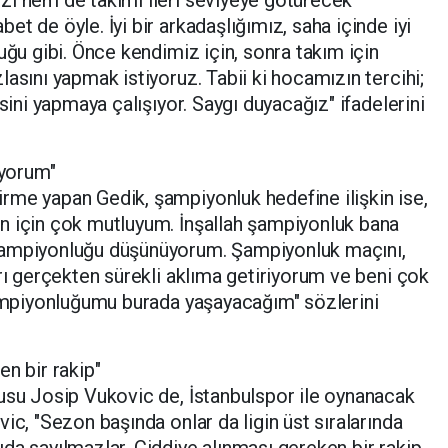
t de öyle. İyi bir arkadaşlığımız, saha içinde iyi
uğu gibi. Önce kendimiz için, sonra takım için
asını yapmak istiyoruz. Tabii ki hocamızın tercihi;
isini yapmaya çalışıyor. Saygı duyacağız" ifadelerini
yorum"
rme yapan Gedik, şampiyonluk hedefine ilişkin ise,
n için çok mutluyum. İnşallah şampiyonluk bana
şampiyonluğu düşünüyorum. Şampiyonluk maçını,
arı gerçekten sürekli aklıma getiriyorum ve beni çok
şampiyonluğumu burada yaşayacağım" sözlerini
n bir rakip"
usu Josip Vukovic de, İstanbulspor ile oynanacak
ic, "Sezon başında onlar da ligin üst sıralarında
da sayılmazlar. Ciddiye alınması gereken bir rakip.