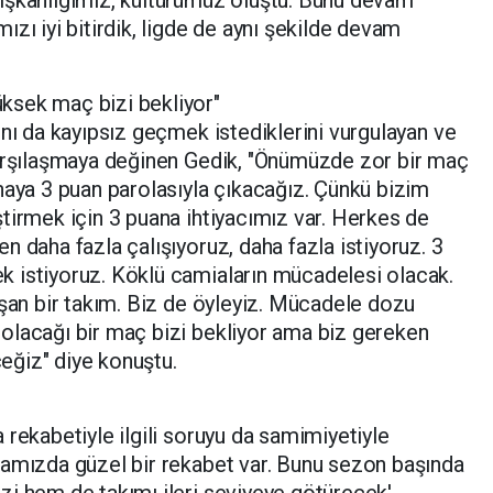
zı iyi bitirdik, ligde de aynı şekilde devam
ksek maç bizi bekliyor"
ını da kayıpsız geçmek istediklerini vurgulayan ve
karşılaşmaya değinen Gedik, "Önümüzde zor bir maç
haya 3 puan parolasıyla çıkacağız. Çünkü bizim
tirmek için 3 puana ihtiyacımız var. Herkes de
 daha fazla çalışıyoruz, daha fazla istiyoruz. 3
 istiyoruz. Köklü camiaların mücadelesi olacak.
ışan bir takım. Biz de öyleyiz. Mücadele dozu
olacağı bir maç bizi bekliyor ama biz gereken
ğiz" diye konuştu.
 rekabetiyle ilgili soruyu da samimiyetiyle
ramızda güzel bir rekabet var. Bunu sezon başında
zi hem de takımı ileri seviyeye götürecek'