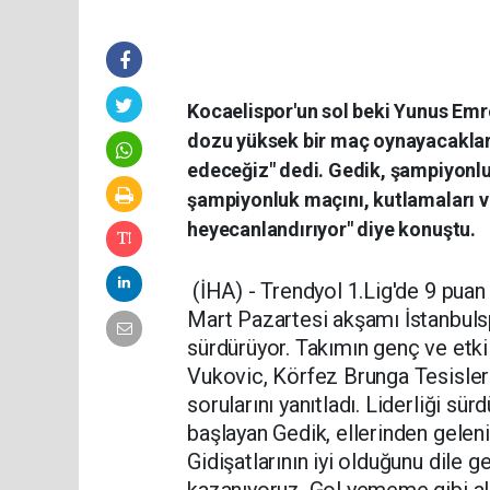
Kocaelispor'un sol beki Yunus Emr
dozu yüksek bir maç oynayacakları
edeceğiz" dedi. Gedik, şampiyonlu
şampiyonluk maçını, kutlamaları v
heyecanlandırıyor" diye konuştu.
(İHA) - Trendyol 1.Lig'de 9 puan 
Mart Pazartesi akşamı İstanbulsp
sürdürüyor. Takımın genç ve etk
Vukovic, Körfez Brunga Tesisler
sorularını yanıtladı. Liderliği sü
başlayan Gedik, ellerinden geleni
Gidişatlarının iyi olduğunu dile 
kazanıyoruz. Gol yememe gibi al