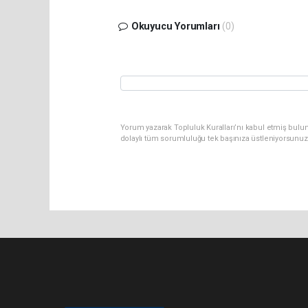
Okuyucu Yorumları
(0)
Yorum yazarak Topluluk Kuralları’nı kabul etmiş bulu
dolaylı tüm sorumluluğu tek başınıza üstleniyorsunuz