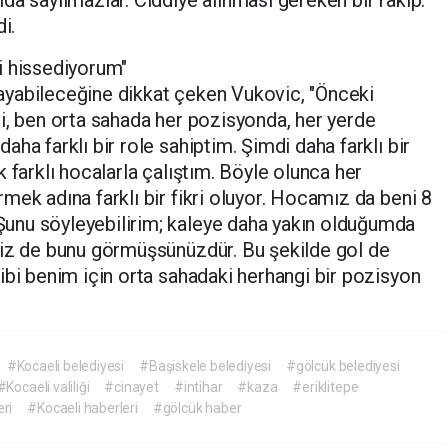
i.
i hissediyorum"
yabileceğine dikkat çeken Vukovic, "Önceki
i, ben orta sahada her pozisyonda, her yerde
ha farklı bir role sahiptim. Şimdi daha farklı bir
 farklı hocalarla çalıştım. Böyle olunca her
mek adına farklı bir fikri oluyor. Hocamız da beni 8
unu söyleyebilirim; kaleye daha yakın olduğumda
Siz de bunu görmüşsünüzdür. Bu şekilde gol de
ibi benim için orta sahadaki herhangi bir pozisyon
#Kocaeli belediyesi
#Başiskele belediyesi
#gölcük belediyesi
#Kocaeli valiliği
#cinayet
#intihar
#kaza
#eriklitepe
ri
#Kocaeli haberleri
#gölcük haber