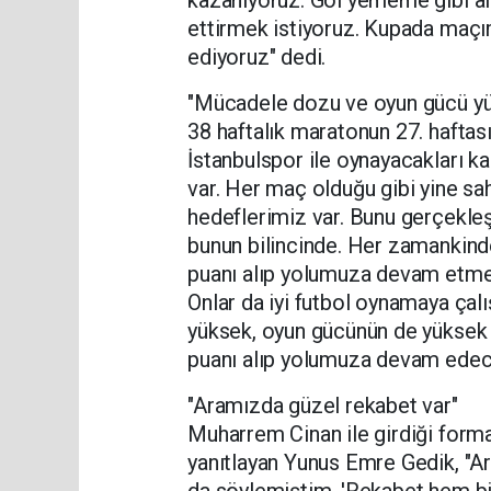
ettirmek istiyoruz. Kupada maçımı
ediyoruz" dedi.
"Mücadele dozu ve oyun gücü yü
38 haftalık maratonun 27. haftas
İstanbulspor ile oynayacakları 
var. Her maç olduğu gibi yine sa
hedeflerimiz var. Bunu gerçekleş
bunun bilincinde. Her zamankinden
puanı alıp yolumuza devam etmek
Onlar da iyi futbol oynamaya çal
yüksek, oyun gücünün de yüksek 
puanı alıp yolumuza devam edece
"Aramızda güzel rekabet var"
Muharrem Cinan ile girdiği forma
yanıtlayan Yunus Emre Gedik, "A
da söylemiştim. 'Rekabet hem bi