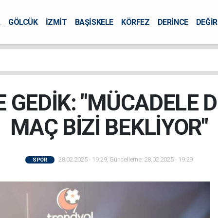
A
GÖLCÜK
İZMİT
BAŞİSKELE
KÖRFEZ
DERİNCE
DEĞİ
ÜRSEL
 GEDİK: "MÜCADELE 
MAÇ BİZİ BEKLİYOR"
28.02.2025 - 19:29, Güncelleme: 28.02.2025 - 19:29
SPOR