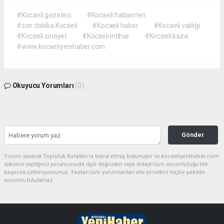
#Kocaeli gazetesi
#Kocaeli habaerleri
#son dakika Kocaeli
#Kocaeli haber
#Kocaeli valiliği
#Kocaeli cinayet
#Kocaeli intihar
#Kocaeli kaza
#www.kocaeliyenihaber.com
Okuyucu Yorumları
(0)
Gönder
Yorum yazarak Topluluk Kuralları’nı kabul etmiş bulunuyor ve kocaeliyenihaber.com
sitesine yaptığınız yorumunuzla ilgili doğrudan veya dolaylı tüm sorumluluğu tek
başınıza üstleniyorsunuz. Yazılan tüm yorumlardan site yönetimi hiçbir şekilde
sorumlu tutulamaz.