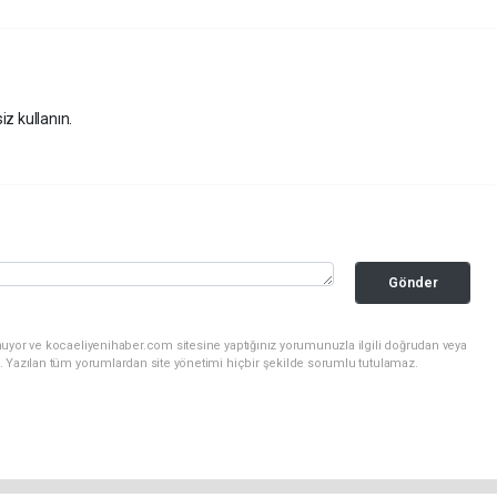
iz kullanın.
Gönder
nuyor ve kocaeliyenihaber.com sitesine yaptığınız yorumunuzla ilgili doğrudan veya
. Yazılan tüm yorumlardan site yönetimi hiçbir şekilde sorumlu tutulamaz.