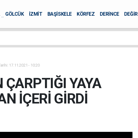
A
GÖLCÜK
İZMİT
BAŞİSKELE
KÖRFEZ
DERİNCE
DEĞİ
ÜRSEL
rihi: 17.11.2021 - 10:20
 ÇARPTIĞI YAYA
N İÇERİ GİRDİ