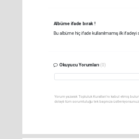
Albüme ifade bırak !
Bu albüme hiç ifade kullanılmamış ilk ifadeyi s
Okuyucu Yorumları
(0)
Yorum yazarak Topluluk Kuralları’nı kabul etmiş bulu
dolaylı tüm sorumluluğu tek başınıza üstleniyorsunuz