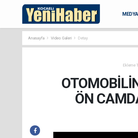
MEDY
KARAM
Anasayfa
Video Galeri
Detay
Ekleme Ta
OTOMOBİLİN
ÖN CAMDA