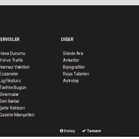
ERVİSLER
DİĞER
Hava Durumu
Sitede Ara
Yol ve Trafik
Anketler
Namaz Vakitleri
Biyografiler
Eczaneler
Rüya Tabirleri
Lig Fikstürü
Astroloji
Tarihte Bugün
Sinemalar
Seri İlanlar
Şehir Rehberi
Gazete Manşetleri
Detay
Tamam