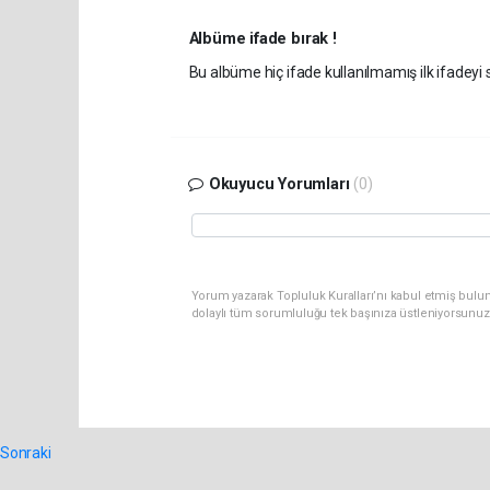
Albüme ifade bırak !
Bu albüme hiç ifade kullanılmamış ilk ifadeyi s
Okuyucu Yorumları
(0)
Yorum yazarak Topluluk Kuralları’nı kabul etmiş bulu
dolaylı tüm sorumluluğu tek başınıza üstleniyorsunuz
Sonraki