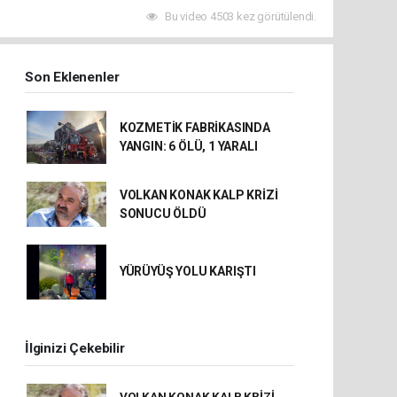
Bu video 4503 kez görütülendi.
Son Eklenenler
KOZMETİK FABRİKASINDA
YANGIN: 6 ÖLÜ, 1 YARALI
VOLKAN KONAK KALP KRİZİ
SONUCU ÖLDÜ
YÜRÜYÜŞ YOLU KARIŞTI
İlginizi Çekebilir
VOLKAN KONAK KALP KRİZİ