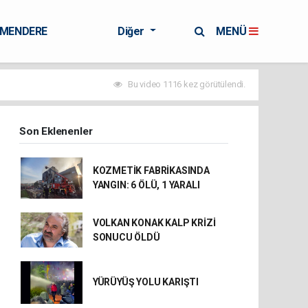
RMENDERE
Diğer
MENÜ
Bu video 1116 kez görütülendi.
Son Eklenenler
KOZMETİK FABRİKASINDA
YANGIN: 6 ÖLÜ, 1 YARALI
VOLKAN KONAK KALP KRİZİ
SONUCU ÖLDÜ
YÜRÜYÜŞ YOLU KARIŞTI