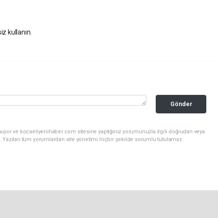
iz kullanın.
Gönder
nuyor ve kocaeliyenihaber.com sitesine yaptığınız yorumunuzla ilgili doğrudan veya
. Yazılan tüm yorumlardan site yönetimi hiçbir şekilde sorumlu tutulamaz.