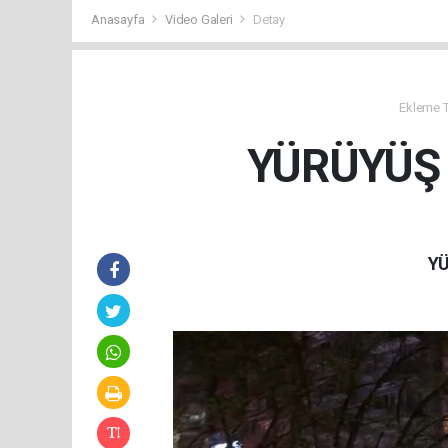
Anasayfa
Video Galeri
Detay
Ekleme Ta
YÜRÜYÜŞ 
YÜ