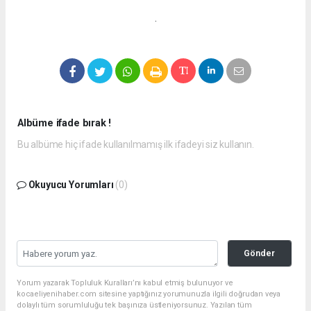
.
Albüme ifade bırak !
Bu albüme hiç ifade kullanılmamış ilk ifadeyi siz kullanın.
Okuyucu Yorumları
(0)
Gönder
Yorum yazarak Topluluk Kuralları’nı kabul etmiş bulunuyor ve
kocaeliyenihaber.com sitesine yaptığınız yorumunuzla ilgili doğrudan veya
dolaylı tüm sorumluluğu tek başınıza üstleniyorsunuz. Yazılan tüm