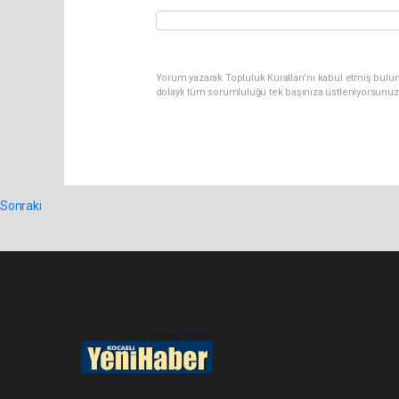
Yorum yazarak Topluluk Kuralları’nı kabul etmiş bulu
dolaylı tüm sorumluluğu tek başınıza üstleniyorsunuz
Sonraki
Pro-0.052