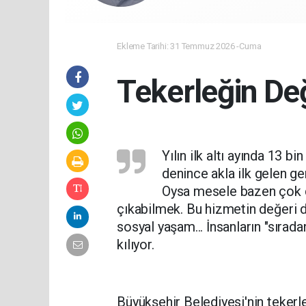
Ekleme Tarihi: 31 Temmuz 2026 -Cuma
Tekerleğin De
Yılın ilk altı ayında 13 bi
denince akla ilk gelen ge
Oysa mesele bazen çok d
çıkabilmek. Bu hizmetin değeri de
sosyal yaşam... İnsanların "sırad
kılıyor.
Büyükşehir Belediyesi'nin tekerle