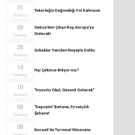
31
Tekerleğin Değmediği Yol Kalmasın
Temmuz
29
Gebze'den Çıkan Ray, Avrupa'ya
Gidecek!
Temmuz
28
Sokaklar Yeniden Neşeyle Doldu
Temmuz
14
Fişi Çekince Bitiyor mu?
Temmuz
10
"Huzurlu Okul, Güvenli Gelecek"
Temmuz
08
"Depozito" Bahane, Fırsatçılık
Şahane!
Temmuz
08
Kocaeli'de Tarımsal Rönesans
Temmuz