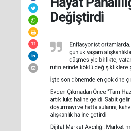
Hayat Pahalılı
Değiştirdi
​Enflasyonist ortamlarda, ö
günlük yaşam alışkanlıkl
düşmesiyle birlikte, vata
rutinlerinde köklü değişikliklere 
​İşte son dönemde en çok öne çık
​Evden Çıkmadan Önce "Tam Hazı
artık lüks haline geldi. Sabit gel
doyurmayı ve hatta sularını, kahve
alışkanlık haline getirdi.
​Dijital Market Avcılığı: Market m