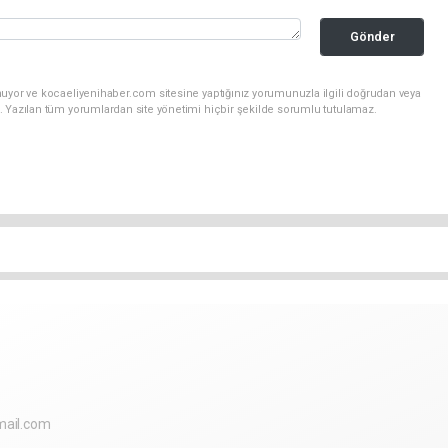
Gönder
nuyor ve kocaeliyenihaber.com sitesine yaptığınız yorumunuzla ilgili doğrudan veya
. Yazılan tüm yorumlardan site yönetimi hiçbir şekilde sorumlu tutulamaz.
mail.com