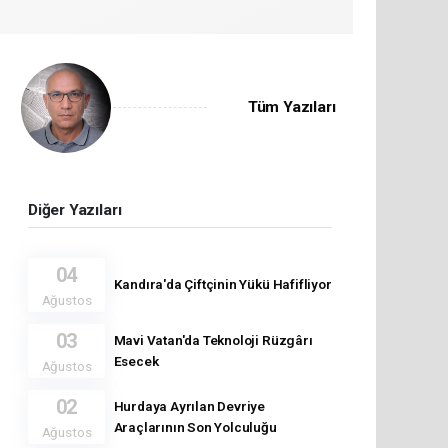
Tüm Yazıları
Diğer Yazıları
04
Kandıra'da Çiftçinin Yükü Hafifliyor
Ağustos
03
Mavi Vatan'da Teknoloji Rüzgârı
Esecek
Ağustos
02
Hurdaya Ayrılan Devriye
Araçlarının Son Yolculuğu
Ağustos