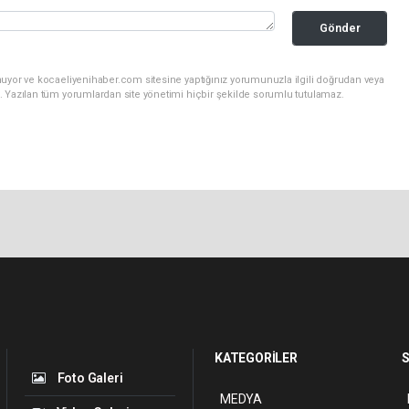
Gönder
nuyor ve kocaeliyenihaber.com sitesine yaptığınız yorumunuzla ilgili doğrudan veya
. Yazılan tüm yorumlardan site yönetimi hiçbir şekilde sorumlu tutulamaz.
KATEGORİLER
S
Foto Galeri
MEDYA