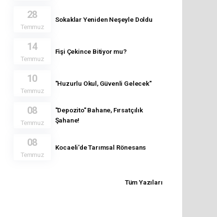
28
Sokaklar Yeniden Neşeyle Doldu
Temmuz
14
Fişi Çekince Bitiyor mu?
Temmuz
10
"Huzurlu Okul, Güvenli Gelecek"
Temmuz
08
"Depozito" Bahane, Fırsatçılık
Şahane!
Temmuz
08
Kocaeli'de Tarımsal Rönesans
Temmuz
Tüm Yazıları