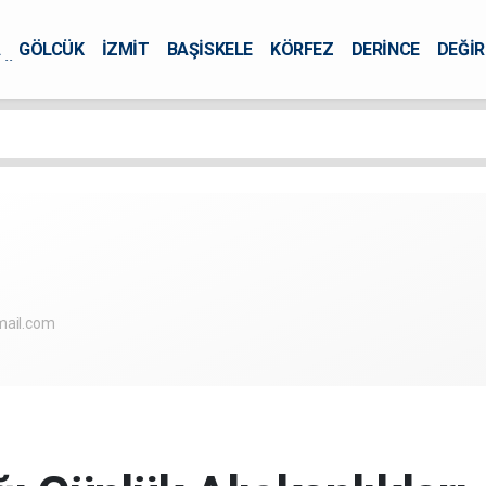
A
GÖLCÜK
İZMİT
BAŞİSKELE
KÖRFEZ
DERİNCE
DEĞİ
ÜRSEL
mail.com