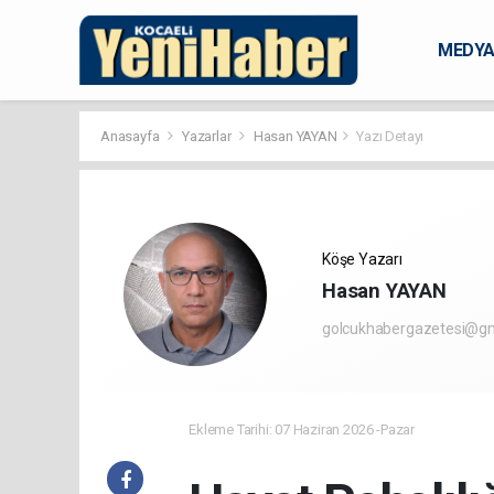
MEDY
KARAM
Anasayfa
Yazarlar
Hasan YAYAN
Yazı Detayı
Köşe Yazarı
Hasan YAYAN
golcukhabergazetesi@g
Ekleme Tarihi: 07 Haziran 2026 -Pazar