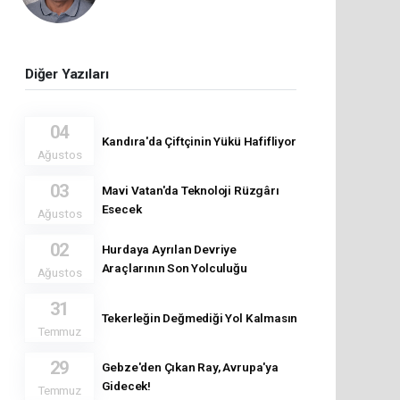
Diğer Yazıları
04
Kandıra'da Çiftçinin Yükü Hafifliyor
Ağustos
03
Mavi Vatan'da Teknoloji Rüzgârı
Esecek
Ağustos
02
Hurdaya Ayrılan Devriye
Araçlarının Son Yolculuğu
Ağustos
31
Tekerleğin Değmediği Yol Kalmasın
Temmuz
29
Gebze'den Çıkan Ray, Avrupa'ya
Gidecek!
Temmuz