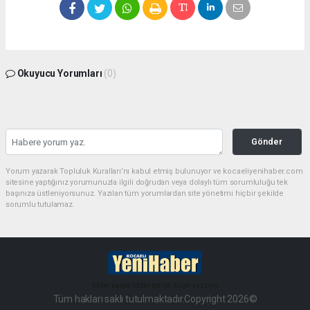
Okuyucu Yorumları
(0)
Gönder
Yorum yazarak Topluluk Kuralları’nı kabul etmiş bulunuyor ve kocaeliyenihaber.com
sitesine yaptığınız yorumunuzla ilgili doğrudan veya dolaylı tüm sorumluluğu tek
başınıza üstleniyorsunuz. Yazılan tüm yorumlardan site yönetimi hiçbir şekilde
sorumlu tutulamaz.
haber paketi
haber scripti
haber yazılımı
Tüm hakları saklı tutulmaktadır.Copyright 2026©