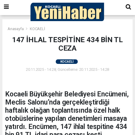
Anasayfa
KOCAELİ
147 İHLAL TESPİTİNE 434 BİN TL
CEZA
KOCAELİ
20.11.2025 - 14:28, Güncelleme: 20.11.2025 - 14:28
Kocaeli Büyükşehir Belediyesi Encümeni,
Meclis Salonu’nda gerçekleştirdiği
haftalık olağan toplantısında özel halk
otobüslerine yapılan denetimleri masaya
yatırdı. Encümen, 147 ihlal tespitine 434
bin 91 TL idari para cezası kesti.