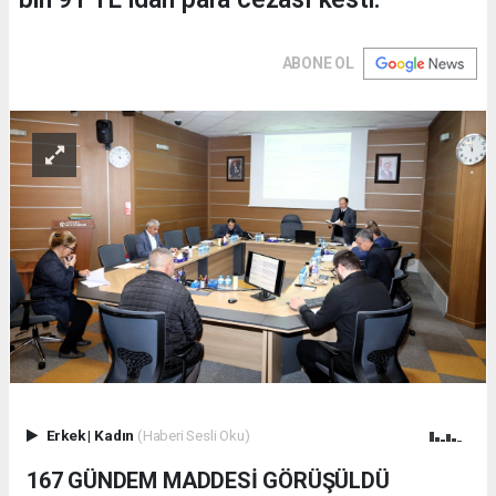
ABONE OL
Erkek
|
Kadın
(Haberi Sesli Oku)
167 GÜNDEM MADDESİ GÖRÜŞÜLDÜ