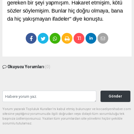
gereken bir şeyi yapmışım. Hakaret etmişim, kötü
sözler söylemişim. Bunlar hiç doğru olmaya, bana
da hiç yakışmayan ifadeler" diye konuştu.
Okuyucu Yorumları
(0)
Gönder
Yorum yazarak Topluluk Kuralları’nı kabul etmiş bulunuyor ve kocaeliyenihaber.com
sitesine yaptığınız yorumunuzla ilgili doğrudan veya dolaylı tüm sorumluluğu tek
başınıza üstleniyorsunuz. Yazılan tüm yorumlardan site yönetimi hiçbir şekilde
sorumlu tutulamaz.