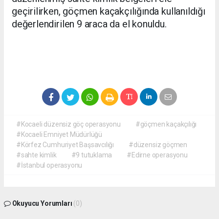
geçirilirken, göçmen kaçakçılığında kullanıldığı
değerlendirilen 9 araca da el konuldu.
#Kocaeli düzensiz göç operasyonu
#göçmen kaçakçılığı
#Kocaeli Emniyet Müdürlüğü
#Körfez Cumhuriyet Başsavcılığı
#düzensiz göçmen
#sahte kimlik
#9 tutuklama
#Edirne operasyonu
#İstanbul operasyonu
Okuyucu Yorumları
(0)