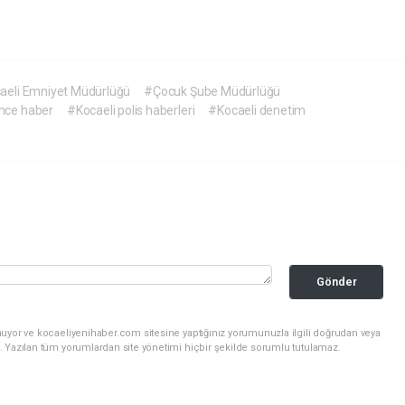
aeli Emniyet Müdürlüğü
#Çocuk Şube Müdürlüğü
nce haber
#Kocaeli polis haberleri
#Kocaeli denetim
Gönder
nuyor ve kocaeliyenihaber.com sitesine yaptığınız yorumunuzla ilgili doğrudan veya
. Yazılan tüm yorumlardan site yönetimi hiçbir şekilde sorumlu tutulamaz.