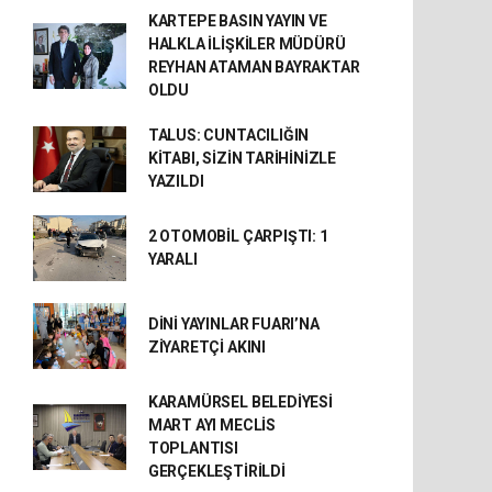
KARTEPE BASIN YAYIN VE
HALKLA İLİŞKİLER MÜDÜRÜ
REYHAN ATAMAN BAYRAKTAR
OLDU
TALUS: CUNTACILIĞIN
KİTABI, SİZİN TARİHİNİZLE
YAZILDI
2 OTOMOBİL ÇARPIŞTI: 1
YARALI
DİNİ YAYINLAR FUARI’NA
ZİYARETÇİ AKINI
KARAMÜRSEL BELEDİYESİ
MART AYI MECLİS
TOPLANTISI
GERÇEKLEŞTİRİLDİ