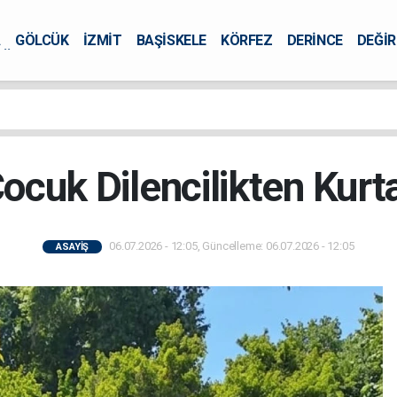
A
GÖLCÜK
İZMİT
BAŞİSKELE
KÖRFEZ
DERİNCE
DEĞİ
ÜRSEL
ocuk Dilencilikten Kurta
06.07.2026 - 12:05, Güncelleme: 06.07.2026 - 12:05
ASAYİŞ