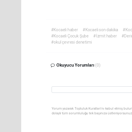
#Kocaeli haber
#Kocaeli son dakika
#Koc
#Kocaeli Çocuk Şube
#İzmit haber
#Deri
#okul çevresi denetimi
Okuyucu Yorumları
(0)
Yorum yazarak Topluluk Kuralları’nı kabul etmiş bulu
dolaylı tüm sorumluluğu tek başınıza üstleniyorsunuz