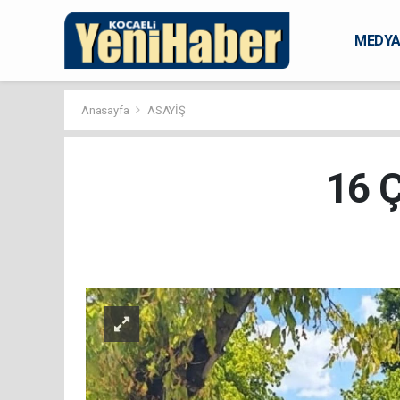
MEDY
KARAM
Anasayfa
ASAYİŞ
16 Ç