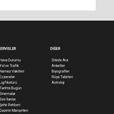
ERVİSLER
DİĞER
Hava Durumu
Sitede Ara
Yol ve Trafik
Anketler
Namaz Vakitleri
Biyografiler
Eczaneler
Rüya Tabirleri
Lig Fikstürü
Astroloji
Tarihte Bugün
Sinemalar
Seri İlanlar
Şehir Rehberi
Gazete Manşetleri