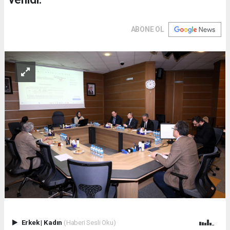
ABONE OL
Erkek
|
Kadın
(Haberi Sesli Oku)