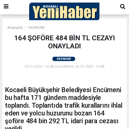
Anasayfa
EKONOMİ
164 ŞOFÖRE 484 BİN TL CEZAYI
ONAYLADI
EKONOMİ
22.01.2026 - 14:08, Güncelleme: 22.01.2026 - 14:08
Kocaeli Büyükşehir Belediyesi Encümeni
bu hafta 171 gündem maddesiyle
toplandı. Toplantıda trafik kurallarını ihlal
eden ve yolcu huzurunu bozan 164
şoföre 484 bin 292 TL idari para cezası
verildi.