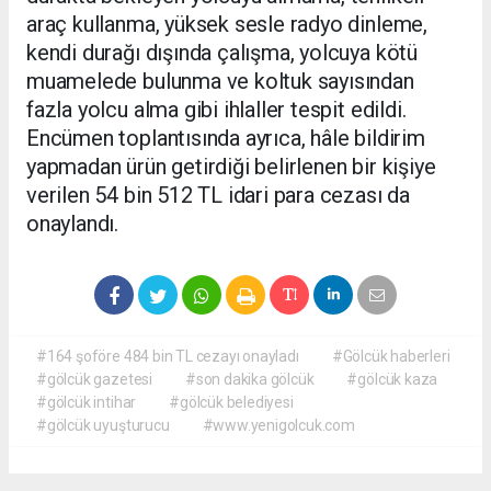
araç kullanma, yüksek sesle radyo dinleme,
kendi durağı dışında çalışma, yolcuya kötü
muamelede bulunma ve koltuk sayısından
fazla yolcu alma gibi ihlaller tespit edildi.
Encümen toplantısında ayrıca, hâle bildirim
yapmadan ürün getirdiği belirlenen bir kişiye
verilen 54 bin 512 TL idari para cezası da
onaylandı.
#164 şoföre 484 bin TL cezayı onayladı
#Gölcük haberleri
#gölcük gazetesi
#son dakika gölcük
#gölcük kaza
#gölcük intihar
#gölcük belediyesi
#gölcük uyuşturucu
#www.yenigolcuk.com