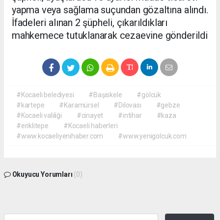
yapma veya sağlama suçundan gözaltına alındı.
İfadeleri alınan 2 şüpheli, çıkarıldıkları
mahkemece tutuklanarak cezaevine gönderildi
#Kocaeli belediyesi
#Başiskele
#gölcük
#kartepe
#Karamürsel
#Dilovası
#gebze
#Kocaeli valiliği
#cinayet
#intihar
#kaza
#eriklitepe
#Kocaeli haberleri
#www.kocaeliyenihaber.com
#www.yenigolcuk.com
Okuyucu Yorumları
(0)