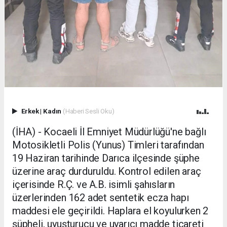
Erkek
|
Kadın
(Haberi Sesli Oku)
(İHA) - Kocaeli İl Emniyet Müdürlüğü'ne bağlı
Motosikletli Polis (Yunus) Timleri tarafından
19 Haziran tarihinde Darıca ilçesinde şüphe
üzerine araç durduruldu. Kontrol edilen araç
içerisinde R.Ç. ve A.B. isimli şahısların
üzerlerinden 162 adet sentetik ecza hapı
maddesi ele geçirildi. Haplara el koyulurken 2
şüpheli, uyuşturucu ve uyarıcı madde ticareti