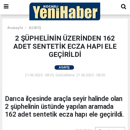
Anasayfa
ASAYİŞ
2 ŞÜPHELİNİN ÜZERİNDEN 162
ADET SENTETİK ECZA HAPI ELE
GEÇİRİLDİ
ASAYİŞ
21.06.2025 - 08:35, Güncelleme: 21.06.2025 - 08:35
Darıca ilçesinde araçla seyir halinde olan
2 şüphelinin üstünde yapılan aramada
162 adet sentetik ecza hapı ele geçirildi.