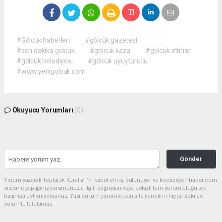
#Gölcük haberleri
#gölcük gazetesi
#son dakika gölcük
#gölcük kaza
#gölcük intihar
#gölcük belediyesi
#gölcük uyuşturucu
#www.yenigolcuk.com
Okuyucu Yorumları
(0)
Gönder
Yorum yazarak Topluluk Kuralları’nı kabul etmiş bulunuyor ve kocaeliyenihaber.com
sitesine yaptığınız yorumunuzla ilgili doğrudan veya dolaylı tüm sorumluluğu tek
başınıza üstleniyorsunuz. Yazılan tüm yorumlardan site yönetimi hiçbir şekilde
sorumlu tutulamaz.