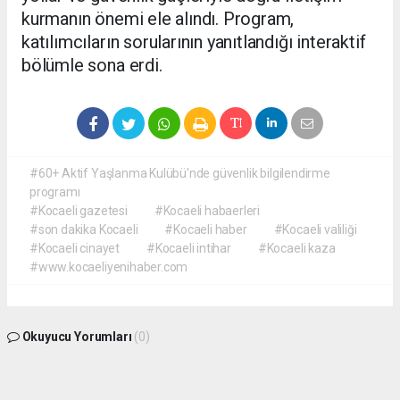
kurmanın önemi ele alındı. Program,
katılımcıların sorularının yanıtlandığı interaktif
bölümle sona erdi.
#60+ Aktif Yaşlanma Kulübü'nde güvenlik bilgilendirme
programı
#Kocaeli gazetesi
#Kocaeli habaerleri
#son dakika Kocaeli
#Kocaeli haber
#Kocaeli valiliği
#Kocaeli cinayet
#Kocaeli intihar
#Kocaeli kaza
#www.kocaeliyenihaber.com
Okuyucu Yorumları
(0)