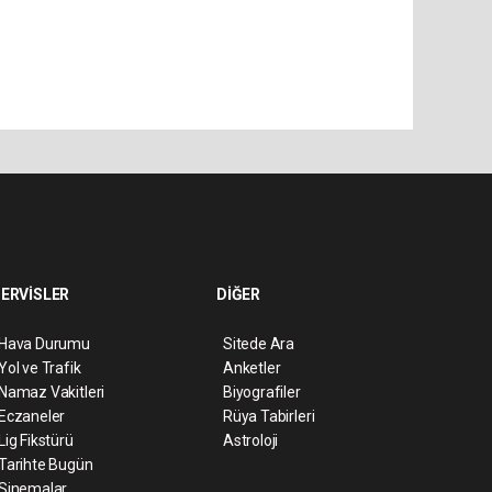
ERVİSLER
DİĞER
Hava Durumu
Sitede Ara
Yol ve Trafik
Anketler
Namaz Vakitleri
Biyografiler
Eczaneler
Rüya Tabirleri
Lig Fikstürü
Astroloji
Tarihte Bugün
Sinemalar