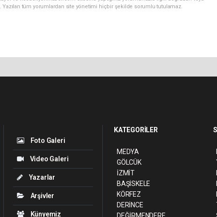
. Yazılan tüm yorumlardan site yönetimi hiçbir şekilde sorumlu tutulamaz.
KATEGORİLER
S
Foto Galeri
MEDYA
Video Galeri
GÖLCÜK
İZMİT
Yazarlar
BAŞİSKELE
KÖRFEZ
Arşivler
DERİNCE
Künyemiz
DEĞİRMENDERE