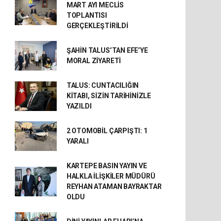
MART AYI MECLİS
TOPLANTISI
GERÇEKLEŞTİRİLDİ
ŞAHİN TALUS’TAN EFE’YE
MORAL ZİYARETİ
TALUS: CUNTACILIĞIN
KİTABI, SİZİN TARİHİNİZLE
YAZILDI
2 OTOMOBİL ÇARPIŞTI: 1
YARALI
KARTEPE BASIN YAYIN VE
HALKLA İLİŞKİLER MÜDÜRÜ
REYHAN ATAMAN BAYRAKTAR
OLDU