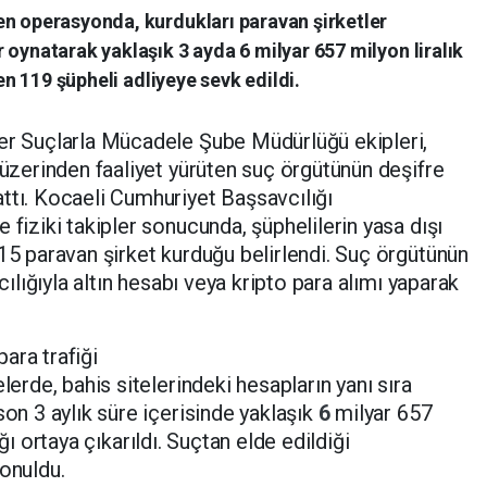
en operasyonda, kurdukları paravan şirketler
 oynatarak yaklaşık 3 ayda 6 milyar 657 milyon liralık
len 119 şüpheli adliyeye sevk edildi.
ber Suçlarla Mücadele Şube Müdürlüğü ekipleri,
 üzerinden faaliyet yürüten suç örgütünün deşifre
ttı. Kocaeli Cumhuriyet Başsavcılığı
 fiziki takipler sonucunda, şüphelilerin yasa dışı
 15 paravan şirket kurduğu belirlendi. Suç örgütünün
acılığıyla altın hesabı veya kripto para alımı yaparak
 para trafiği
lerde, bahis sitelerindeki hesapların yanı sıra
son 3 aylık süre içerisinde yaklaşık
6
milyar 657
ığı ortaya çıkarıldı. Suçtan elde edildiği
konuldu.