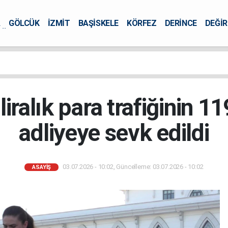
A
GÖLCÜK
İZMİT
BAŞİSKELE
KÖRFEZ
DERİNCE
DEĞİ
ÜRSEL
liralık para trafiğinin 1
adliyeye sevk edildi
03.07.2026 - 10:02, Güncelleme: 03.07.2026 - 10:02
ASAYİŞ