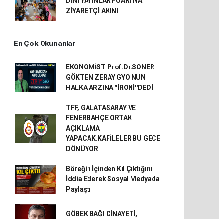
DİNİ YAYINLAR FUARI’NA
ZİYARETÇİ AKINI
En Çok Okunanlar
EKONOMİST Prof.Dr.SONER
GÖKTEN ZERAY GYO'NUN
HALKA ARZINA ''İRONİ''DEDİ
TFF, GALATASARAY VE
FENERBAHÇE ORTAK
AÇIKLAMA
YAPACAK.KAFİLELER BU GECE
DÖNÜYOR
Böreğin İçinden Kıl Çıktığını
İddia Ederek Sosyal Medyada
Paylaştı
GÖBEK BAĞI CİNAYETİ,