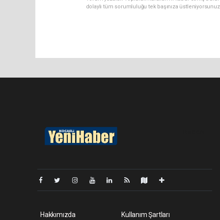
dolaylı tüm sorumluluğu tek başınıza üstleniyorsunuz
Pro-0.074
Hakkımızda
Kullanım Şartları