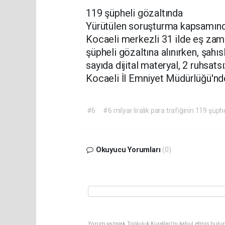
119 şüpheli gözaltında
Yürütülen soruşturma kapsamında
Kocaeli merkezli 31 ilde eş zam
şüpheli gözaltına alınırken, şahı
sayıda dijital materyal, 2 ruhsats
Kocaeli İl Emniyet Müdürlüğü'nde
#6
#6 milyar liralık para trafiğinin 119 şüphe
Okuyucu Yorumları
(0)
Yorum yazarak Topluluk Kuralları’nı kabul etmiş bulu