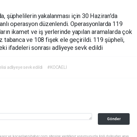
, şüphelilerin yakalanması için 30 Haziran'da
anlı operasyon düzenlendi. Operasyonlarda 119
sların ikamet ve iş yerlerinde yapılan aramalarda çok
ız tabanca ve 108 fişek ele geçirildi. 119 şüpheli,
ki ifadeleri sonrası adliyeye sevk edildi
lisi adliyeye sevk edildi
#KOCAELİ
Gönder
nuyor ve kocaeliyenihaber.com sitesine yaptığınız yorumunuzla ilgili doğrudan veya