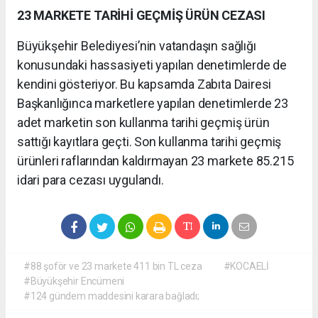
23 MARKETE TARİHİ GEÇMİŞ ÜRÜN CEZASI
Büyükşehir Belediyesi’nin vatandaşın sağlığı
konusundaki hassasiyeti yapılan denetimlerde de
kendini gösteriyor. Bu kapsamda Zabıta Dairesi
Başkanlığınca marketlere yapılan denetimlerde 23
adet marketin son kullanma tarihi geçmiş ürün
sattığı kayıtlara geçti. Son kullanma tarihi geçmiş
ürünleri raflarından kaldırmayan 23 markete 85.215
idari para cezası uygulandı.
#88 şoför ve 23 markete 411 bin TL ceza
#KOCAELİ
#Büyükşehir Encümeni
#124 gündem maddesini karara bağladı;