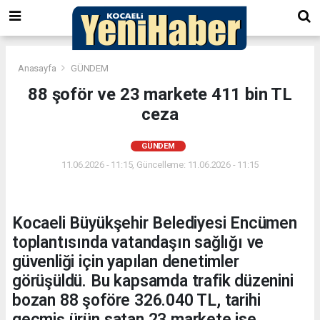
Anasayfa
GÜNDEM
88 şoför ve 23 markete 411 bin TL
ceza
GÜNDEM
11.06.2026 - 11:15, Güncelleme: 11.06.2026 - 11:15
Kocaeli Büyükşehir Belediyesi Encümen
toplantısında vatandaşın sağlığı ve
güvenliği için yapılan denetimler
görüşüldü. Bu kapsamda trafik düzenini
bozan 88 şoföre 326.040 TL, tarihi
geçmiş ürün satan 23 markete ise