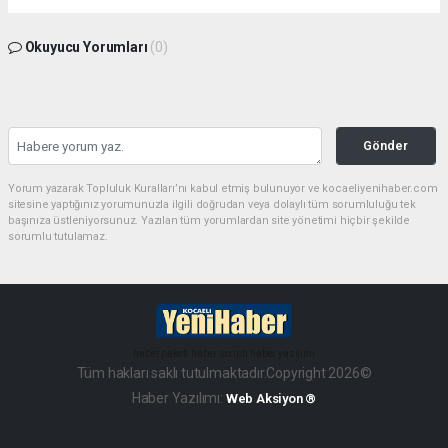
Okuyucu Yorumları
(0)
Gönder
Yorum yazarak Topluluk Kuralları’nı kabul etmiş bulunuyor ve kocaeliyenihaber.com
sitesine yaptığınız yorumunuzla ilgili doğrudan veya dolaylı tüm sorumluluğu tek
başınıza üstleniyorsunuz. Yazılan tüm yorumlardan site yönetimi hiçbir şekilde
sorumlu tutulamaz.
haber paketi
haber scripti
haber yazılımı
Tüm hakları saklı tutulmaktadır.Copyright 2026©
Haber Yazılımı:
Web Aksiyon ®