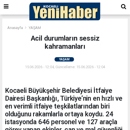
Anasayfa
YAŞAM
Acil durumların sessiz
kahramanları
YAŞAM
15.06.2026 - 12:04, Güncelleme: 15.06.2026 - 12:04
Kocaeli Büyükşehir Belediyesi İtfaiye
Dairesi Başkanlığı, Türkiye’nin en hızlı ve
en verimli itfaiye teşkilatlarından biri
olduğunu rakamlarla ortaya koydu. 24
istasyonda 646 personel ve 127 araçla
görev yapan ekipler, can ve mal güvenliği