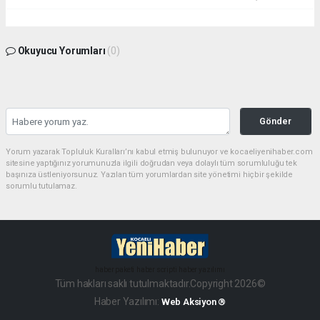
Okuyucu Yorumları
(0)
Gönder
Yorum yazarak Topluluk Kuralları’nı kabul etmiş bulunuyor ve kocaeliyenihaber.com
sitesine yaptığınız yorumunuzla ilgili doğrudan veya dolaylı tüm sorumluluğu tek
başınıza üstleniyorsunuz. Yazılan tüm yorumlardan site yönetimi hiçbir şekilde
sorumlu tutulamaz.
haber paketi
haber scripti
haber yazılımı
Tüm hakları saklı tutulmaktadır.Copyright 2026©
Haber Yazılımı:
Web Aksiyon ®