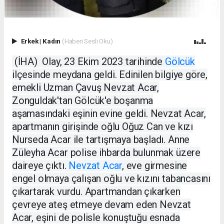
Erkek
|
Kadın
(Haberi Sesli Oku)
(İHA)
Olay, 23 Ekim 2023 tarihinde
Gölcük
ilçesinde meydana geldi. Edinilen bilgiye göre,
emekli Uzman Çavuş Nevzat Acar,
Zonguldak'tan Gölcük'e boşanma
aşamasındaki eşinin evine geldi. Nevzat Acar,
apartmanın girişinde oğlu Oğuz Can ve kızı
Nurseda Acar ile tartışmaya başladı. Anne
Züleyha Acar polise ihbarda bulunmak üzere
daireye çıktı.
Nevzat Acar
, eve girmesine
engel olmaya çalışan oğlu ve kızını tabancasını
çıkartarak vurdu. Apartmandan çıkarken
çevreye ateş etmeye devam eden Nevzat
Acar, eşini de polisle konuştuğu esnada