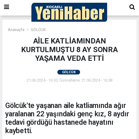
Anasayfa
GÖLCÜK
AİLE KATLİAMINDAN
KURTULMUŞTU 8 AY SONRA
YAŞAMA VEDA ETTİ
GÖLCÜK
21.06.2024 - 16:30, Güncelleme: 21.06.2024 - 16:38
Gölcük'te yaşanan aile katliamında ağır
yaralanan 22 yaşındaki genç kız, 8 aydır
tedavi gördüğü hastanede hayatını
kaybetti.