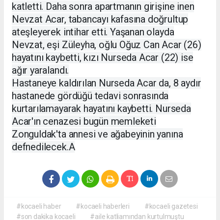
katletti. Daha sonra apartmanın girişine inen
Nevzat Acar, tabancayı kafasına doğrultup
ateşleyerek intihar etti. Yaşanan olayda
Nevzat, eşi Züleyha, oğlu Oğuz Can Acar (26)
hayatını kaybetti, kızı Nurseda Acar (22) ise
ağır yaralandı.
Hastaneye kaldırılan Nurseda Acar da, 8 aydır
hastanede gördüğü tedavi sonrasında
kurtarılamayarak hayatını kaybetti. Nurseda
Acar'ın cenazesi bugün memleketi
Zonguldak'ta annesi ve ağabeyinin yanına
defnedilecek.A
#kocaeli haber
#kocaeli haberleri
#kocaeli gazetesi
#son dakika kocaeli
#aile katliamından kurtulmuştu