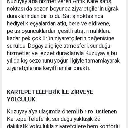
Kuzuyayla’da hizmet veren Antik Kafe satış
noktası da sezon boyunca ziyaretçilerin uğrak
duraklarından biri oldu. Satış noktasında
hediyelik eşyalardan atkı, bere ve eldivene,
peluş oyuncaklardan çeşitli atıştırmalıklara
kadar pek çok ürün ziyaretçilerin beğenisine
sunuldu. Doğayla iç içe atmosferi, sunduğu
hizmetler ve lezzet duraklarıyla Kuzuyayla bu
yıl da kış sezonunu yoğun ilgiyle tamamlayarak
ziyaretçilerine keyifli anılar bıraktı.
KARTEPE TELEFERİK İLE ZİRVEYE
YOLCULUK
Kuzuyayla’ya ulaşımda önemli bir rol üstlenen
Kartepe Teleferik, sunduğu yaklaşık 22
dakikalık yolculukla ziyaretçilere hem konforlu