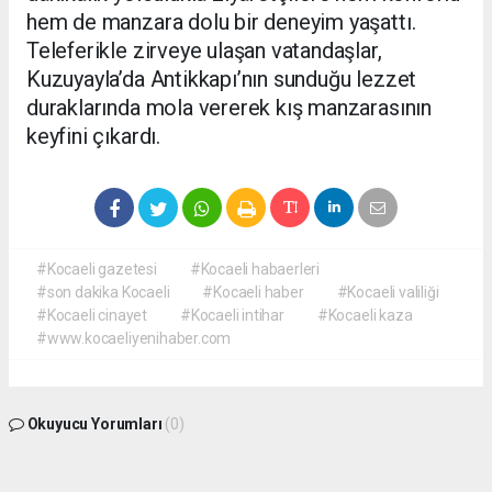
hem de manzara dolu bir deneyim yaşattı.
Teleferikle zirveye ulaşan vatandaşlar,
Kuzuyayla’da Antikkapı’nın sunduğu lezzet
duraklarında mola vererek kış manzarasının
keyfini çıkardı.
#Kocaeli gazetesi
#Kocaeli habaerleri
#son dakika Kocaeli
#Kocaeli haber
#Kocaeli valiliği
#Kocaeli cinayet
#Kocaeli intihar
#Kocaeli kaza
#www.kocaeliyenihaber.com
Okuyucu Yorumları
(0)