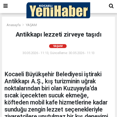
Anasayfa
YAŞAM
Antikkapı lezzeti zirveye taşıdı
YAŞAM
30.05.2026 - 11:13, Güncelleme: 30.05.2026 - 11:13
Kocaeli Büyükşehir Belediyesi iştiraki
Antikkapı A.Ş., kış turizminin uğrak
noktalarından biri olan Kuzuyayla’da
sıcak içecekten sucuk ekmeğe,
köfteden mobil kafe hizmetlerine kadar
sunduğu zengin lezzet seçenekleriyle
ziyaretçilere unutulmaz bir kış deneyimi